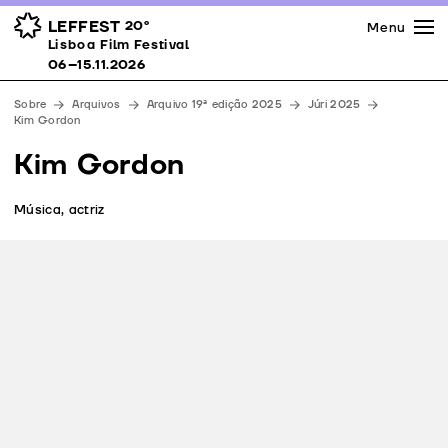
Imprensa
Prémios
Espaços
LEFFEST
20º
Menu
Lisboa Film Festival 06–15.11.2026
Lisboa Film Festival
Apoios
06–15.11.2026
Equipa
Sobre
Arquivos
Arquivo 19ª edição 2025
Júri 2025
Downloads
Kim Gordon
Contactos
Kim Gordon
Música, actriz