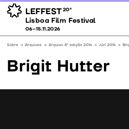
LEFFEST
20º
Lisboa Film Festival 06–15.11.2026
Lisboa Film Festival
06–15.11.2026
Sobre
Arquivos
Arquivo 8ª edição 2014
Júri 2014
Bri
Brigit Hutter