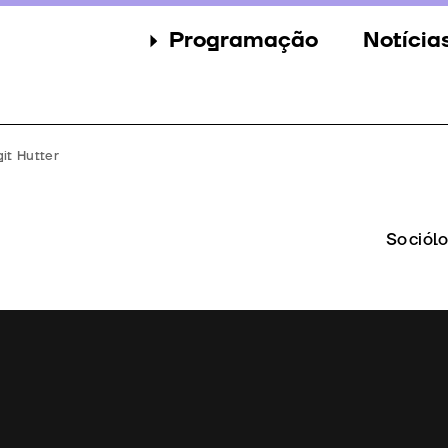
Programação
Notícia
Secções
Notícia
Eventos
Galeria
git Hutter
Convidados
Imprens
Júri
Sociól
Prémios