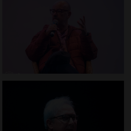
Abrir
x8