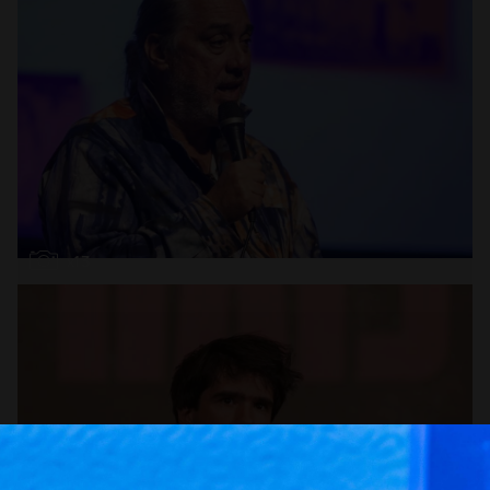
Abrir
x13