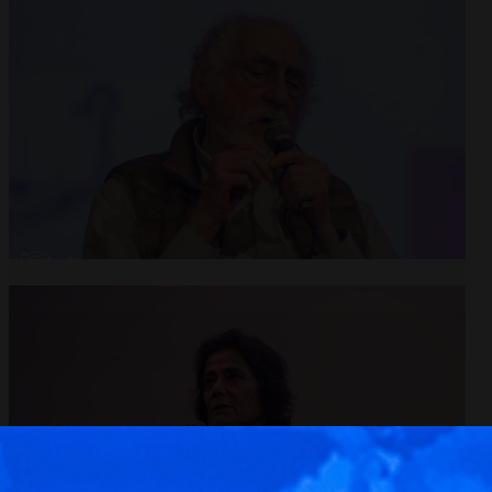
Abrir
x6