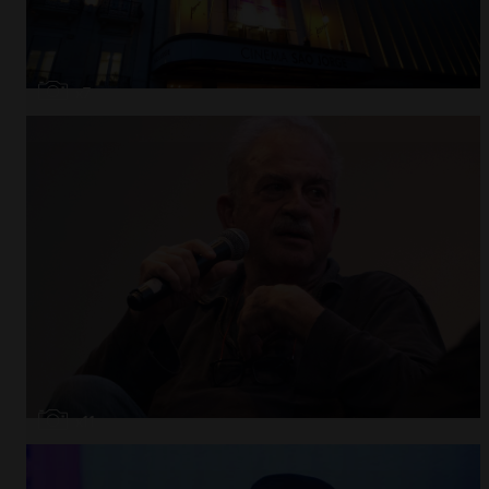
Abrir
x7
Abrir
x11