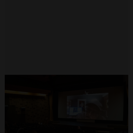
Abrir
x1