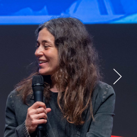
Abrir
x15
Abrir
x33