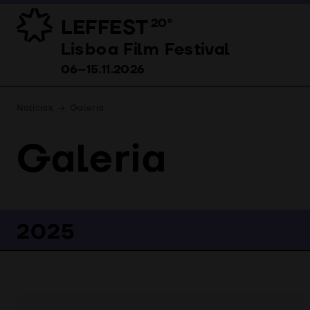
LEFFEST
20º
Lisboa Film Festival 06–15.11.2026
Lisboa Film Festival
06–15.11.2026
Notícias
Galeria
Galeria
2025