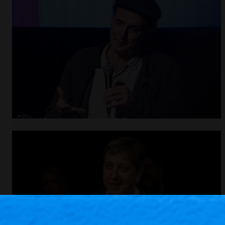
Abrir
x49