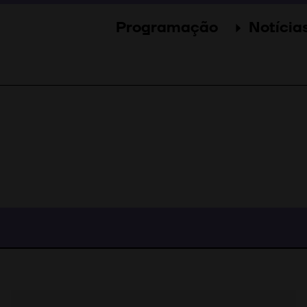
Programação
Notícia
Secções
Notícia
Eventos
Galer
Convidados
Imprens
Júri
Prémios