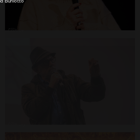
a Buniotto
Abrir
x3
Abrir
x14