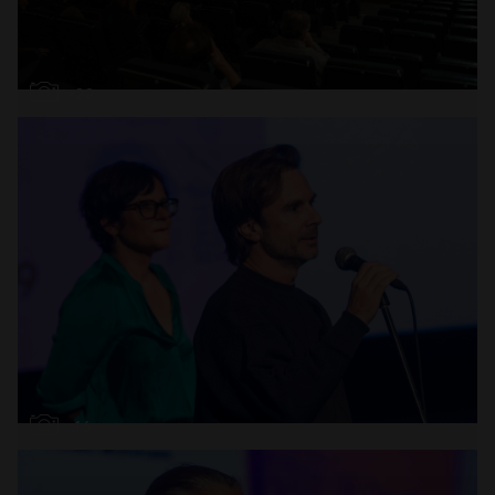
Abrir
x22
Abrir
x16