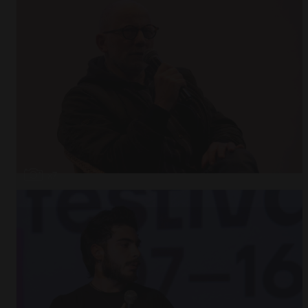
Stéphanie Argerich © Bruna Buniotto
Abrir
x7