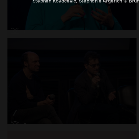
Stephen Kovacevic, Stéphanie Argerich © Brun
Abrir
x11
Abrir
x9