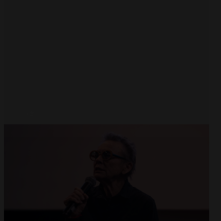
Abrir
x8