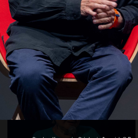
Abrir
x8