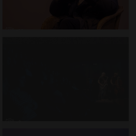
Abrir
x22
Abrir
x9