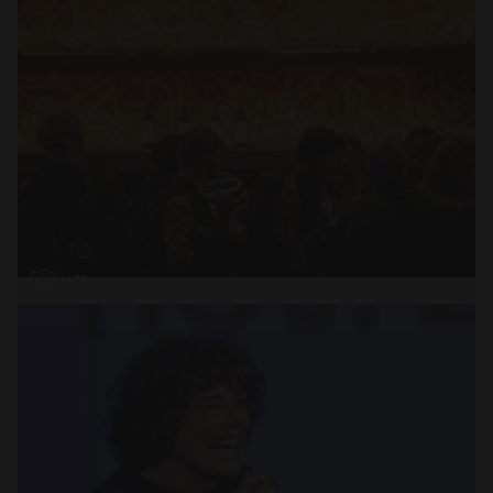
Abrir
x11