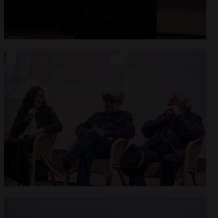
Abrir
x28
Abrir
x10