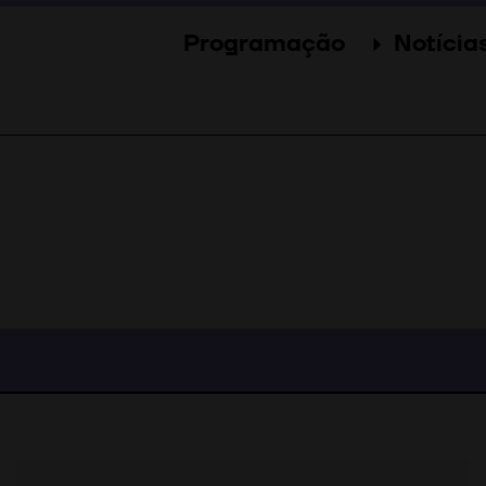
Programação
Notícia
Secções
Notícia
Eventos
Galer
Convidados
Imprens
Júri
Prémios