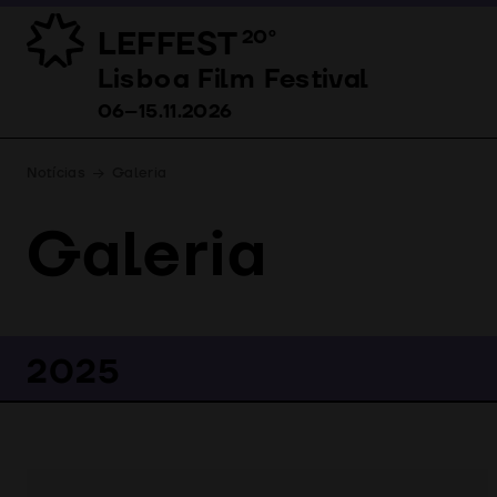
LEFFEST
20º
Lisboa Film Festival 06–15.11.2026
Lisboa Film Festival
06–15.11.2026
Notícias
Galeria
Galeria
2025