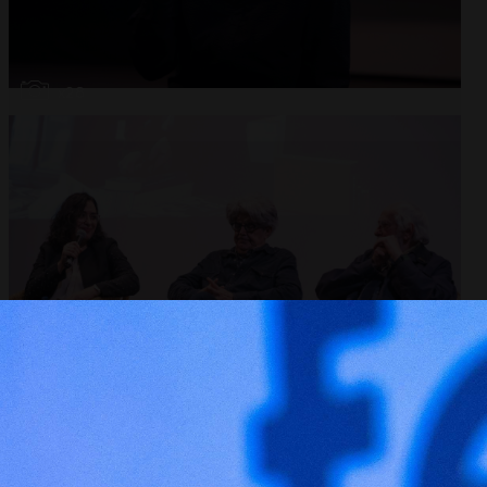
Abrir
x28
Abrir
x10