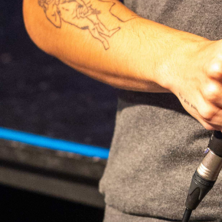
Pika Leão, Denis Ruzaev © Bruna Buniotto
Abrir
x11
Abrir
x9