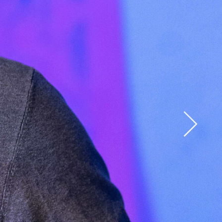
Abrir
x15
Abrir
x33