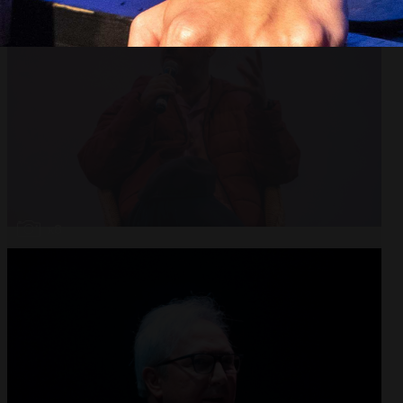
Abrir
x8