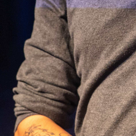
Abrir
x8