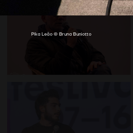
Pika Leão © Bruna Buniotto
Abrir
x7