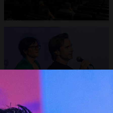
Abrir
x22
Abrir
x16