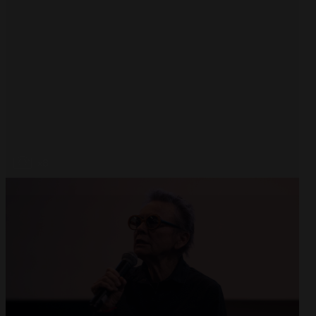
Abrir
x8