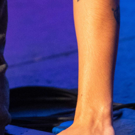
Abrir
x22
Abrir
x9