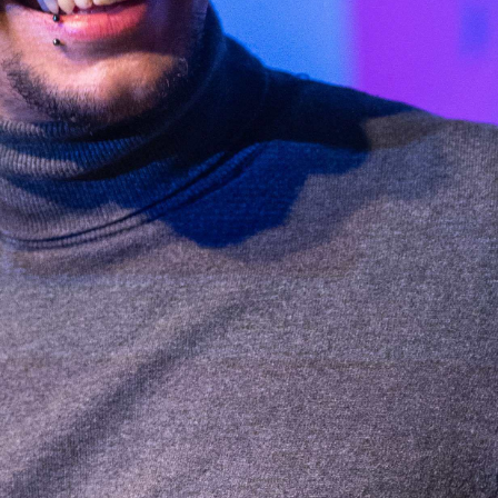
Abrir
x26
Abrir
x6