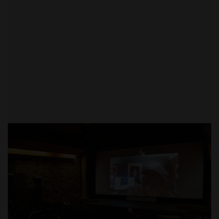
Abrir
x1