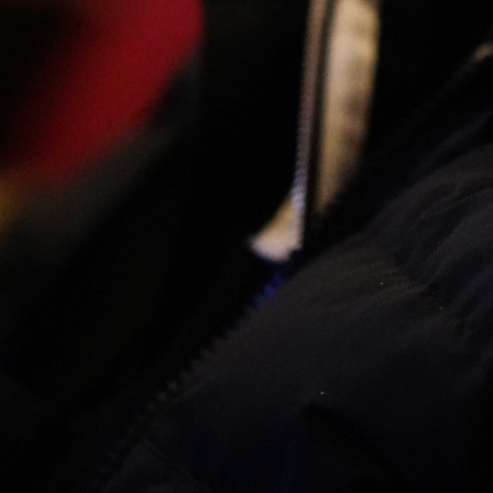
David Cronenberg ©️ Ana Paganini
Abrir
x11
Abrir
x9