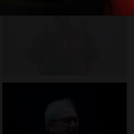
Abrir
x8