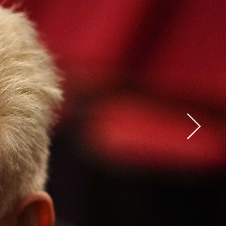
Abrir
x15
Abrir
x33