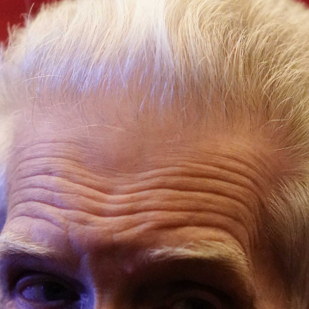
Abrir
x26
Abrir
x6