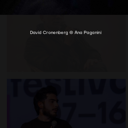
David Cronenberg ©️ Ana Paganini
Abrir
x7