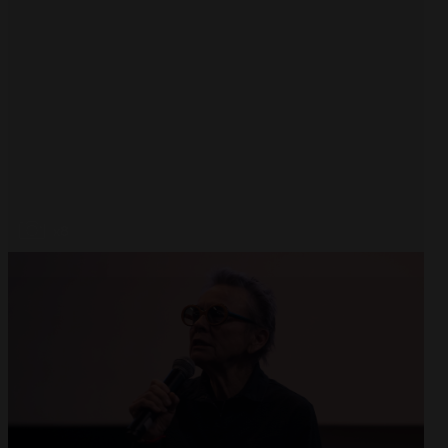
Abrir
x8