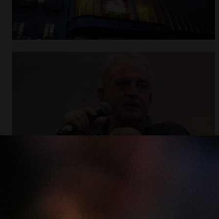
Abrir
x7
Abrir
x11