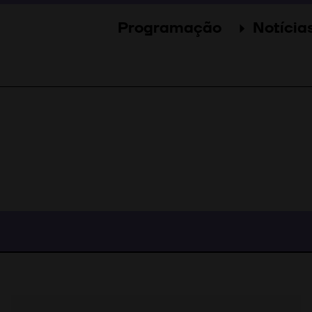
Programação
Notícia
Secções
Notícia
Eventos
Galer
Convidados
Imprens
Júri
Prémios