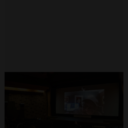
Abrir
x1