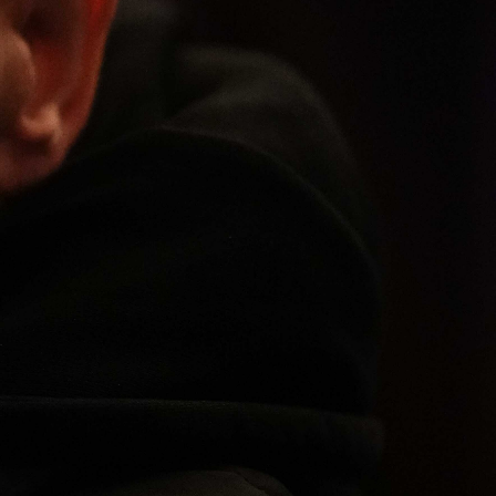
Abrir
x5