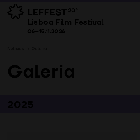
LEFFEST
20º
Lisboa Film Festival 06–15.11.2026
Lisboa Film Festival
06–15.11.2026
Notícias
Galeria
Galeria
2025