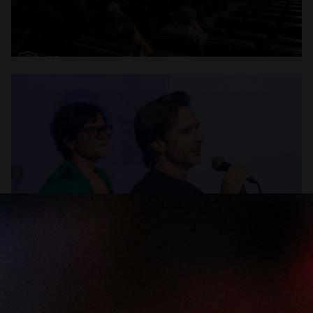
Abrir
x22
Abrir
x16