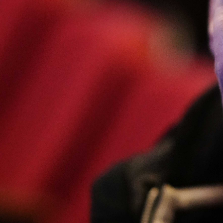
Abrir
x8