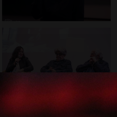
Abrir
x28
Abrir
x10