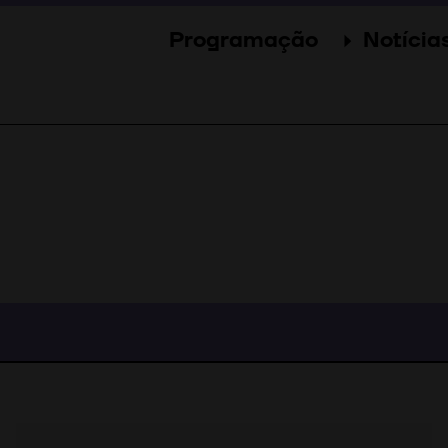
Programação
Notícia
Secções
Notícia
Eventos
Galer
Convidados
Imprens
Júri
Prémios