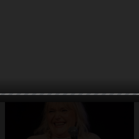
Abrir
x10