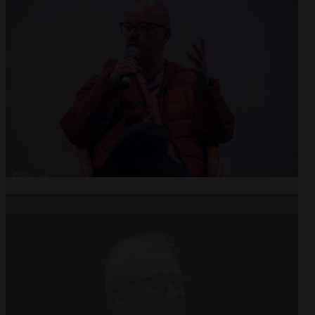
Abrir
x8