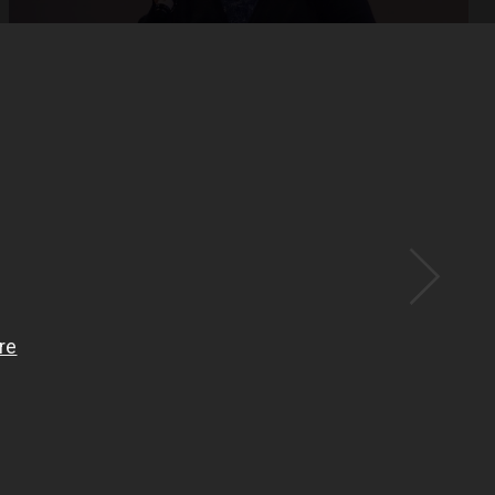
Abrir
x15
Abrir
x33