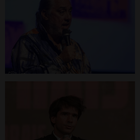
Abrir
x13