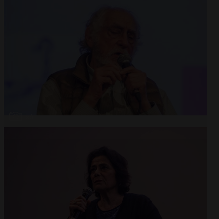
Abrir
x6