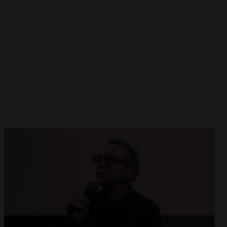
Abrir
x8