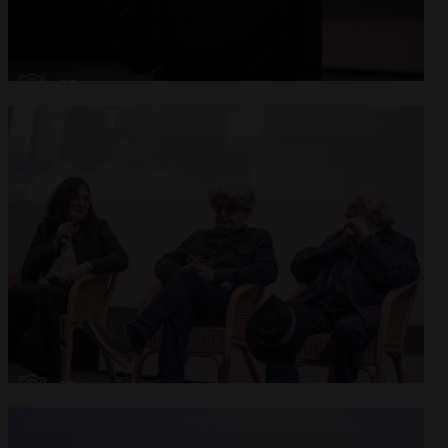
Abrir
x28
Abrir
x10