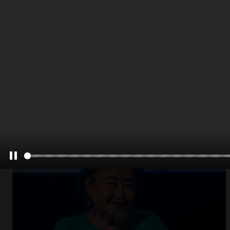
Abrir
x8
Pause