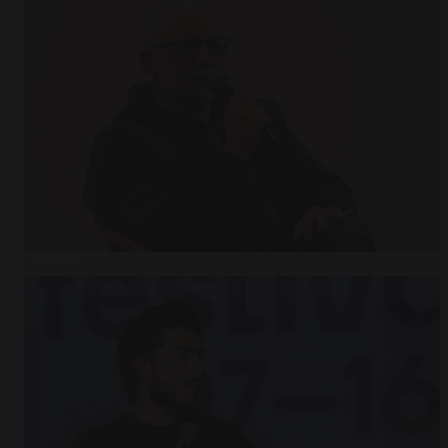
Abrir
x7