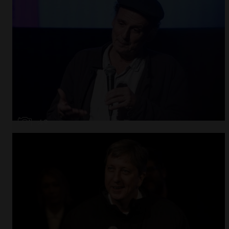
Abrir
x49