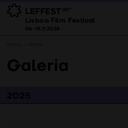
LEFFEST
20º
Lisboa Film Festival 06–15.11.2026
Lisboa Film Festival
06–15.11.2026
Notícias
Galeria
Galeria
2025