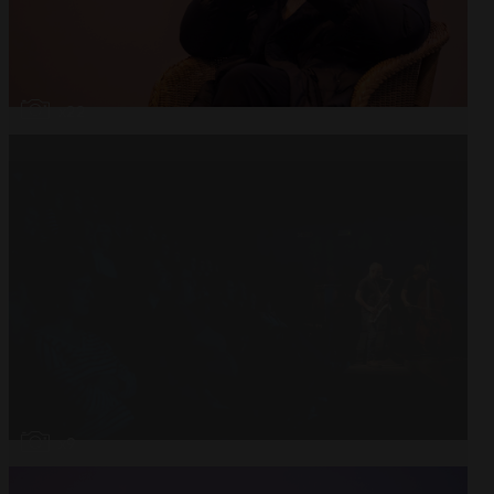
Abrir
x22
Abrir
x9