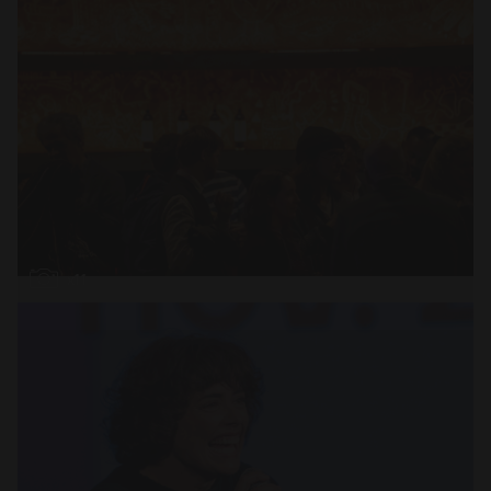
Abrir
x11