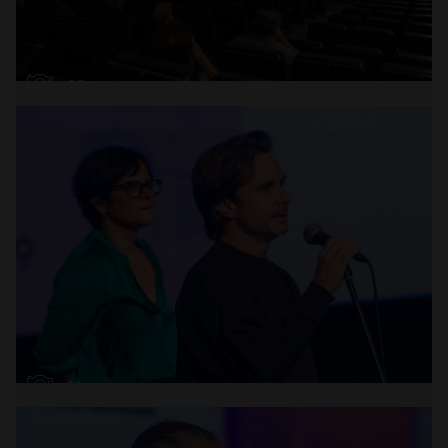
Abrir
x22
Abrir
x16