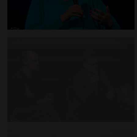
Abrir
x11
Abrir
x9