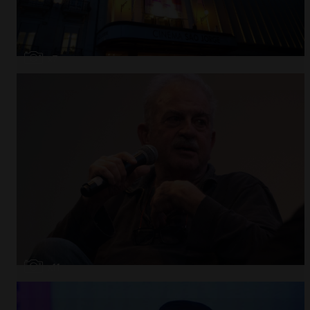
Abrir
x7
Abrir
x11