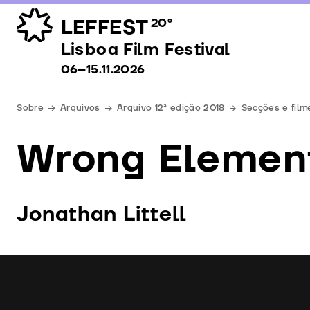
LEFFEST
20º
Lisboa Film Festival 06–15.11.2026
Lisboa Film Festival
06–15.11.2026
Sobre
Arquivos
Arquivo 12ª edição 2018
Secções e film
Wrong Elemen
Jonathan Littell