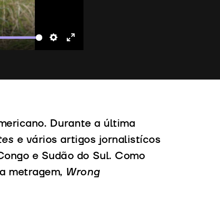
te
Settings
Enter
fullscreen
americano. Durante a última
tes
e vários artigos jornalistícos
, Congo e Sudão do Sul. Como
nga metragem,
Wrong