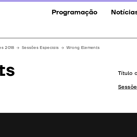
Programação
Notícia
Secções
Notícia
Eventos
Galeria
es 2018
Sessões Especiais
Wrong Elements
Convidados
Imprens
ts
Júri
Título 
Prémios
Sessõe