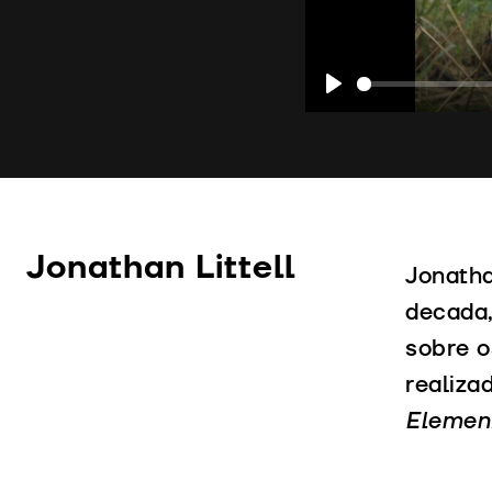
Play
Jonathan Littell
Jonatha
decada,
sobre o
realiza
Elemen