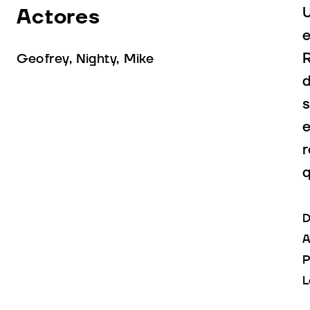
Actores
U
e
R
Geofrey, Nighty, Mike
d
s
e
r
q
D
A
P
L