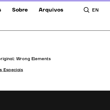
s
Sobre
Arquivos
EN
Pesquisar To
s
Festival
Espaços
a
Apoios
Equipa
original: Wrong Elements
Downloads
s Especiais
Contactos