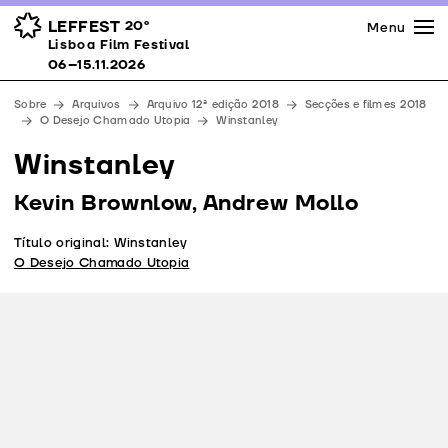
Imprensa
Prémios
Espaços
LEFFEST
20º
Menu
Lisboa Film Festival 06–15.11.2026
Lisboa Film Festival
Apoios
06–15.11.2026
Equipa
Sobre
Arquivos
Arquivo 12ª edição 2018
Secções e filmes 2018
Downloads
O Desejo Chamado Utopia
Winstanley
Contactos
Winstanley
Kevin Brownlow, Andrew Mollo
Título original: Winstanley
O Desejo Chamado Utopia