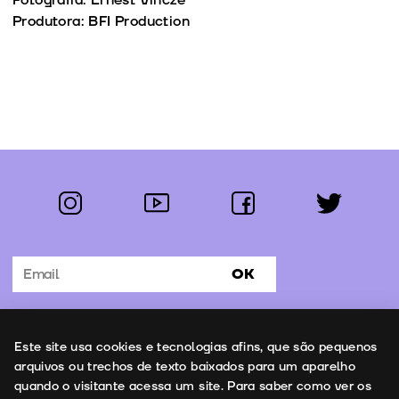
Produtora: BFI Production
instagram
youtube
facebook
twitter
Segue-nos:
OK
Subscrever Newsletter
Uso de cookies
Este site usa cookies e tecnologias afins, que são pequenos
Contactos
arquivos ou trechos de texto baixados para um aparelho
quando o visitante acessa um site. Para saber como ver os