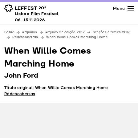
Imprensa
Prémios
Espaços
LEFFEST
20º
Menu
Lisboa Film Festival 06–15.11.2026
Lisboa Film Festival
Apoios
06–15.11.2026
Equipa
Sobre
Arquivos
Arquivo 11ª edição 2017
Secções e filmes 2017
Downloads
Redescobertas
When Willie Comes Marching Home
Contactos
When Willie Comes
Marching Home
John Ford
Título original: When Willie Comes Marching Home
Redescobertas