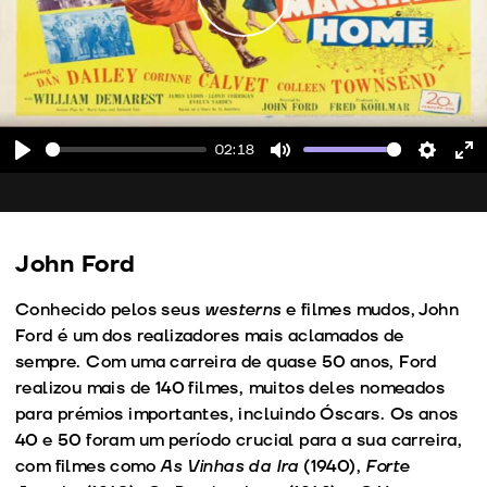
Play
02:18
Play
Mute
Setting
En
fu
John Ford
Conhecido pelos seus
westerns
e filmes mudos, John
Ford é um dos realizadores mais aclamados de
sempre. Com uma carreira de quase 50 anos, Ford
realizou mais de 140 filmes, muitos deles nomeados
para prémios importantes, incluindo Óscars. Os anos
40 e 50 foram um período crucial para a sua carreira,
com filmes como
As Vinhas da Ira
(1940),
Forte