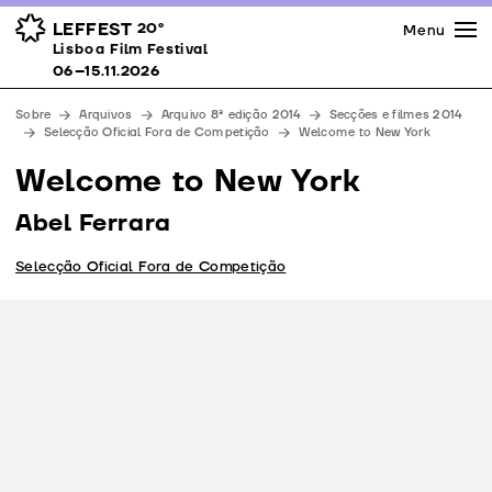
Imprensa
Prémios
Espaços
LEFFEST
20º
Menu
Lisboa Film Festival 06–15.11.2026
Lisboa Film Festival
Apoios
06–15.11.2026
Equipa
Sobre
Arquivos
Arquivo 8ª edição 2014
Secções e filmes 2014
Downloads
Selecção Oficial Fora de Competição
Welcome to New York
Contactos
Welcome to New York
Abel Ferrara
Selecção Oficial Fora de Competição