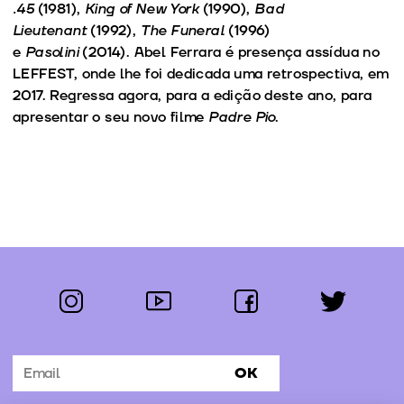
.45
(1981),
King of New York
(1990),
Bad
Lieutenant
(1992),
The Funeral
(1996)
e
Pasolini
(2014). Abel Ferrara é presença assídua no
LEFFEST, onde lhe foi dedicada uma retrospectiva, em
2017. Regressa agora, para a edição deste ano, para
apresentar o seu novo filme
Padre Pio
.
instagram
youtube
facebook
twitter
Segue-nos:
OK
Subscrever Newsletter