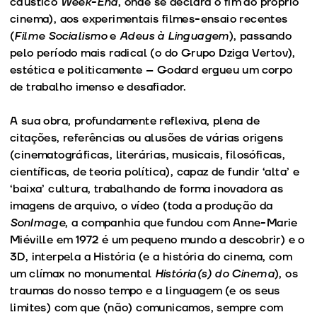
cáustico
Week-End
, onde se declara o fim do próprio
cinema), aos experimentais filmes-ensaio recentes
(
Filme Socialismo
e
Adeus à Linguagem
), passando
pelo período mais radical (o do Grupo Dziga Vertov),
estética e politicamente – Godard ergueu um corpo
de trabalho imenso e desafiador.
A sua obra, profundamente reflexiva, plena de
citações, referências ou alusões de várias origens
(cinematográficas, literárias, musicais, filosóficas,
científicas, de teoria política), capaz de fundir ‘alta’ e
‘baixa’ cultura, trabalhando de forma inovadora as
imagens de arquivo, o vídeo (toda a produção da
SonImage
, a companhia que fundou com Anne-Marie
Miéville em 1972 é um pequeno mundo a descobrir) e o
3D, interpela a História (e a história do cinema, com
um clímax no monumental
História(s) do Cinema
), os
traumas do nosso tempo e a linguagem (e os seus
limites) com que (não) comunicamos, sempre com