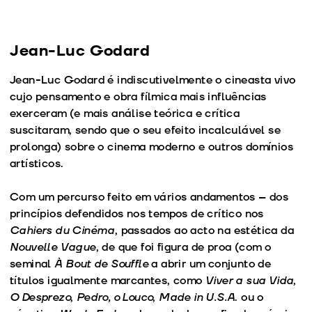
Jean-Luc Godard
Jean-Luc Godard é indiscutivelmente o cineasta vivo
cujo pensamento e obra fílmica mais influências
exerceram (e mais análise teórica e crítica
suscitaram, sendo que o seu efeito incalculável se
prolonga) sobre o cinema moderno e outros domínios
artísticos.
Com um percurso feito em vários andamentos – dos
princípios defendidos nos tempos de crítico nos
Cahiers du Cinéma
, passados ao acto na estética da
Nouvelle Vague
, de que foi figura de proa (com o
seminal
À Bout de Souffle
a abrir um conjunto de
títulos igualmente marcantes, como
Viver a sua Vida
,
O Desprezo
,
Pedro, o Louco
,
Made in U.S.A
. ou o