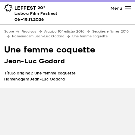
Imprensa
Prémios
Espaços
LEFFEST
20º
Menu
Lisboa Film Festival 06–15.11.2026
Lisboa Film Festival
Apoios
06–15.11.2026
Equipa
Sobre
Arquivos
Arquivo 10ª edição 2016
Secções e filmes 2016
Downloads
Homenagem Jean-Luc Godard
Une femme coquette
Contactos
Une femme coquette
Jean-Luc Godard
Título original: Une femme coquette
Homenagem Jean-Luc Godard