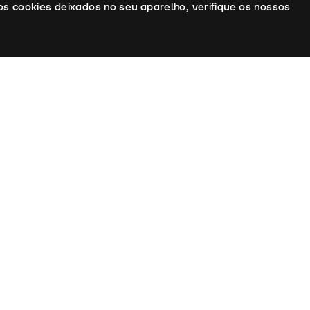
os cookies deixados no seu aparelho, verifique os nossos
: Claude Goretta
: Claude Goretta, Pascal Lainé
: Jean Boffety
 Action Films, Citel Films, Filmproduktion J