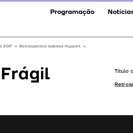
Programação
Notícia
Secções
Notícia
Eventos
Galeria
s 2017
Retrospectiva Isabelle Huppert
Convidados
Imprens
Frágil
Júri
Título 
Prémios
Retros