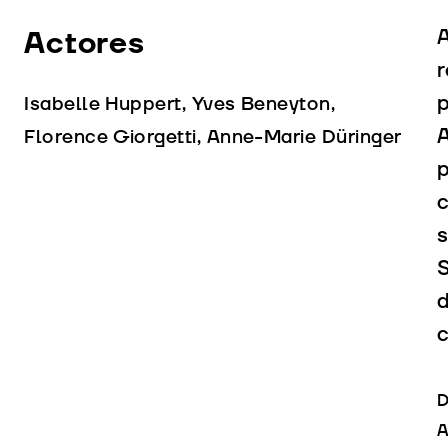
Actores
r
p
Isabelle Huppert, Yves Beneyton,
A
Florence Giorgetti, Anne-Marie Düringer
p
c
s
S
d
c
D
A