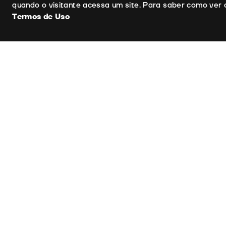
quando o visitante acessa um site. Para saber como ver 
Termos de Uso
Ficha Técnica
Realizador
Argumento
Fotografia
Produtora: