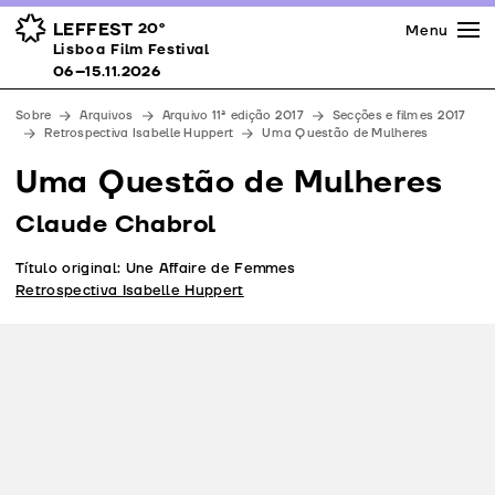
Imprensa
Prémios
Espaços
LEFFEST
20º
Menu
Lisboa Film Festival 06–15.11.2026
Lisboa Film Festival
Apoios
06–15.11.2026
Equipa
Sobre
Arquivos
Arquivo 11ª edição 2017
Secções e filmes 2017
Downloads
Retrospectiva Isabelle Huppert
Uma Questão de Mulheres
Contactos
Uma Questão de Mulheres
Claude Chabrol
Título original: Une Affaire de Femmes
Retrospectiva Isabelle Huppert