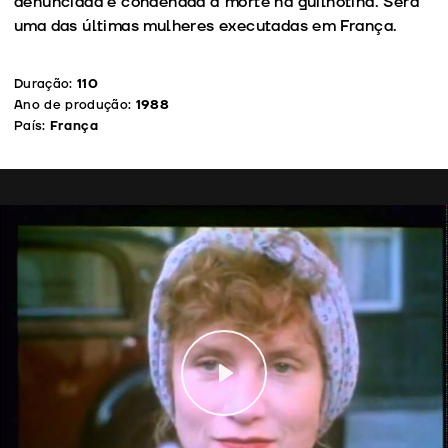
denunciada e condenada à morte na guilhotina. Será
uma das últimas mulheres executadas em França.
Duração:
110
Ano de produção:
1988
País:
França
Play