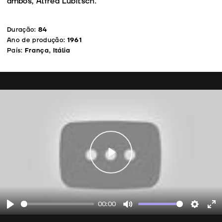
ambos, Alfred Lubitsch.
Duração:
84
Ano de produção:
1961
País:
França, Itália
Play
00:00
Play
Mute
Setting
En