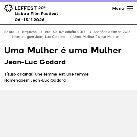
Imprensa
Prémios
Espaços
LEFFEST
20º
Menu
Lisboa Film Festival 06–15.11.2026
Lisboa Film Festival
Apoios
06–15.11.2026
Equipa
Sobre
Arquivos
Arquivo 10ª edição 2016
Secções e filmes 2016
Downloads
Homenagem Jean-Luc Godard
Uma Mulher é uma Mulher
Contactos
Uma Mulher é uma Mulher
Jean-Luc Godard
Título original: Une femme est une femme
Homenagem Jean-Luc Godard