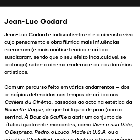
fu
Jean-Luc Godard
Jean-Luc Godard é indiscutivelmente o cineasta vivo
cujo pensamento e obra fílmica mais influências
exerceram (e mais análise teórica e crítica
suscitaram, sendo que o seu efeito incalculável se
prolonga) sobre o cinema moderno e outros domínios
artísticos.
Com um percurso feito em vários andamentos – dos
princípios defendidos nos tempos de crítico nos
Cahiers du Cinéma
, passados ao acto na estética da
Nouvelle Vague
, de que foi figura de proa (com o
seminal
À Bout de Souffle
a abrir um conjunto de
títulos igualmente marcantes, como
Viver a sua Vida
,
O Desprezo
,
Pedro, o Louco
,
Made in U.S.A
. ou o
cáustico
Week-End
, onde se declara o fim do próprio