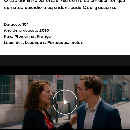
O seu caminho vai cruzar-se com o de um escritor que
cometeu suicídio e cuja identidade Georg assume.
Duração:
101
Ano de produção:
2018
País:
Alemanha, França
Legendas:
Legendas: Português, Inglês
Play