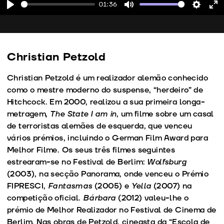
01:36
Play
Mute
Setting
En
fu
Christian Petzold
Christian Petzold é um realizador alemão conhecido
como o mestre moderno do suspense, “herdeiro” de
Hitchcock. Em 2000, realizou a sua primeira longa-
metragem,
The State I am in
, um filme sobre um casal
de terroristas alemães de esquerda, que venceu
vários prémios, incluindo o German Film Award para
Melhor Filme. Os seus três filmes seguintes
estrearam-se no Festival de Berlim:
Wolfsburg
(2003), na secção Panorama, onde venceu o Prémio
FIPRESCI,
Fantasmas
(2005) e
Yella
(2007) na
competição oficial.
Bárbara
(2012) valeu-lhe o
prémio de Melhor Realizador no Festival de Cinema de
Berlim. Nas obras de Petzold, cineasta da “Escola de