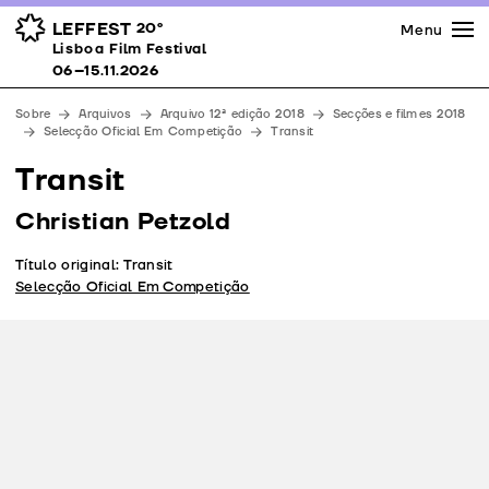
Imprensa
Prémios
Espaços
LEFFEST
20º
Menu
Lisboa Film Festival 06–15.11.2026
Lisboa Film Festival
Apoios
06–15.11.2026
Equipa
Sobre
Arquivos
Arquivo 12ª edição 2018
Secções e filmes 2018
Downloads
Selecção Oficial Em Competição
Transit
Contactos
Transit
Christian Petzold
Título original: Transit
Selecção Oficial Em Competição