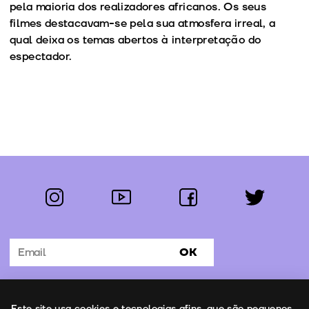
pela maioria dos realizadores africanos. Os seus
filmes destacavam-se pela sua atmosfera irreal, a
qual deixa os temas abertos à interpretação do
espectador.
instagram
youtube
facebook
twitter
Segue-nos:
OK
Subscrever Newsletter
Uso de cookies
Este site usa cookies e tecnologias afins, que são pequenos