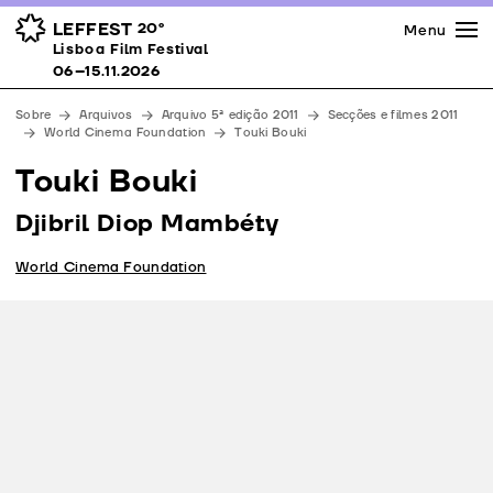
Imprensa
Prémios
Espaços
LEFFEST
20º
Menu
Lisboa Film Festival 06–15.11.2026
Lisboa Film Festival
Apoios
06–15.11.2026
Equipa
Sobre
Arquivos
Arquivo 5ª edição 2011
Secções e filmes 2011
Downloads
World Cinema Foundation
Touki Bouki
Contactos
Touki Bouki
Djibril Diop Mambéty
World Cinema Foundation