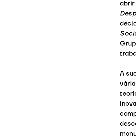
abri
Desp
decla
Soci
Grup
traba
A sua
vária
teori
inov
comp
desco
mon