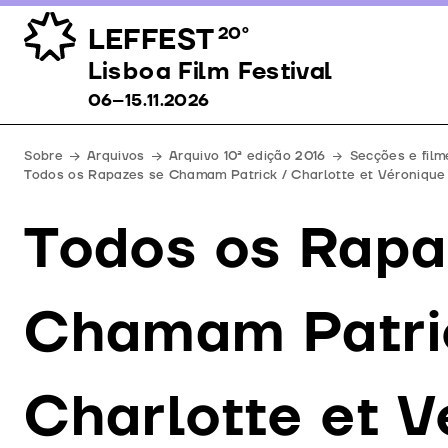
LEFFEST
20º
Lisboa Film Festival 06–15.11.2026
Lisboa Film Festival
06–15.11.2026
Sobre
Arquivos
Arquivo 10ª edição 2016
Secções e film
Todos os Rapazes se Chamam Patrick / Charlotte et Véronique
Todos os Rapa
Chamam Patri
Charlotte et V