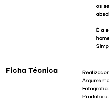
os s
abso
É a e
home
Simp
Ficha Técnica
Realizado
Argumento
Fotografia
Produtora: