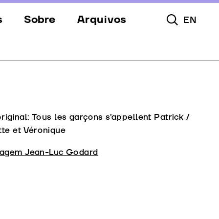
s
Sobre
Arquivos
EN
Pesquisar To
s
Festival
Espaços
a
Apoios
Equipa
original: Tous les garçons s’appellent Patrick /
tte et Véronique
Downloads
agem Jean-Luc Godard
Contactos