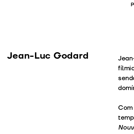
P
Jean-Luc Godard
Jean
fílmi
send
domín
Com 
temp
Nouv