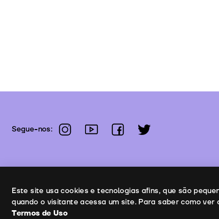
instagram
youtube
facebook
twitter
Segue-nos:
Uso de cookies
Este site usa cookies e tecnologias afins, que são pequ
quando o visitante acessa um site. Para saber como ver 
Termos de Uso
C
Copyright © 2026 | Leopardo Filmes
Termos de Uso