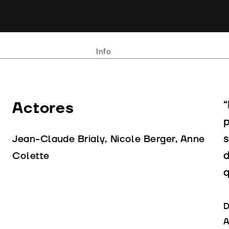
Info
Actores
“
p
s
Jean-Claude Brialy, Nicole Berger, Anne
d
Colette
q
D
A