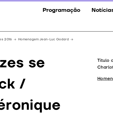
Programação
Notícia
Secções
Notícia
Eventos
Galeria
es 2016
Homenagem Jean-Luc Godard
Convidados
Imprens
zes se
Júri
Título 
Charlo
Prémios
ck /
Homen
éronique