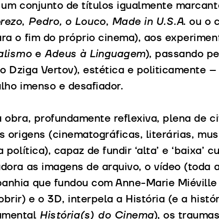
r um conjunto de títulos igualmente marcan
rezo
,
Pedro, o Louco
,
Made in U.S.A
. ou o
ra o fim do próprio cinema), aos experimen
alismo
e
Adeus à Linguagem
), passando pe
o Dziga Vertov), estética e politicamente 
lho imenso e desafiador.
 obra, profundamente reflexiva, plena de c
s origens (cinematográficas, literárias, music
a política), capaz de fundir ‘alta’ e ‘baixa’ 
adora as imagens de arquivo, o vídeo (toda
anhia que fundou com Anne-Marie Miévill
brir) e o 3D, interpela a História (e a his
umental
História(s) do Cinema
), os trauma