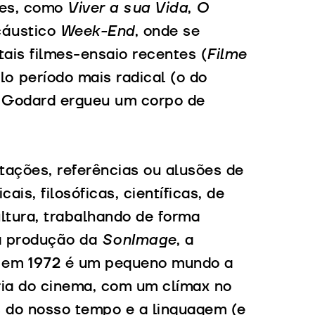
tes, como
Viver a sua Vida
,
O
 cáustico
Week-End
, onde se
tais filmes-ensaio recentes (
Filme
lo período mais radical (o do
– Godard ergueu um corpo de
itações, referências ou alusões de
ais, filosóficas, científicas, de
cultura, trabalhando de forma
 a produção da
SonImage
, a
e em 1972 é um pequeno mundo a
tória do cinema, com um clímax no
s do nosso tempo e a linguagem (e