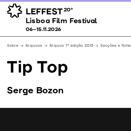
LEFFEST
20º
Lisboa Film Festival 06–15.11.2026
Lisboa Film Festival
06–15.11.2026
Sobre
Arquivos
Arquivo 7ª edição 2013
Secções e filme
Tip Top
Serge Bozon