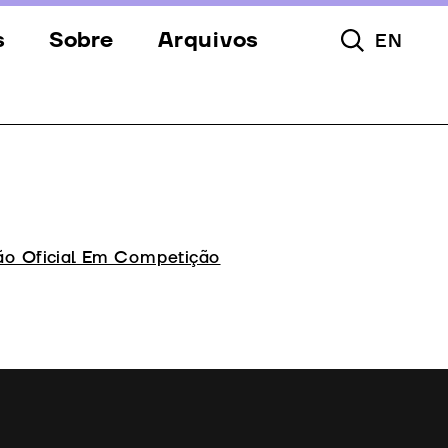
s
Sobre
Arquivos
EN
Pesquisar To
s
Festival
Espaços
a
Apoios
Equipa
ão Oficial Em Competição
Downloads
Contactos