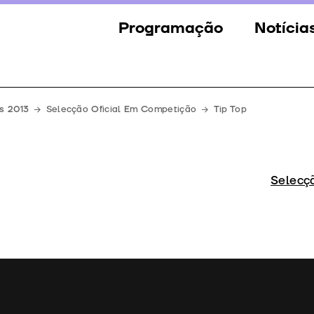
Programação
Notícia
Secções
Notícia
Eventos
Galeria
s 2013
Selecção Oficial Em Competição
Tip Top
Convidados
Imprens
Júri
Selecç
Prémios