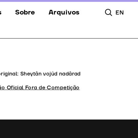
s
Sobre
Arquivos
EN
Pesquisar To
s
Festival
Espaços
a
Apoios
Equipa
original: Sheytân vojūd nadârad
Downloads
ão Oficial Fora de Competição
Contactos