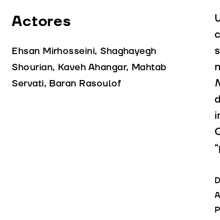
Actores
U
c
s
Ehsan Mirhosseini, Shaghayegh
n
Shourian, Kaveh Ahangar, Mahtab
N
Servati, Baran Rasoulof
d
i
O
“
D
A
P