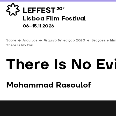
LEFFEST
20º
Lisboa Film Festival 06–15.11.2026
Lisboa Film Festival
06–15.11.2026
Sobre
Arquivos
Arquivo 14ª edição 2020
Secções e fil
There Is No Evil
There Is No Evi
Mohammad Rasoulof