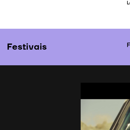
L
Festivais
F