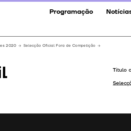
Programação
Notícia
Secções
Notícia
Eventos
Galeria
mes 2020
Selecção Oficial Fora de Competição
Convidados
Imprens
l
Júri
Título 
Prémios
Selecç