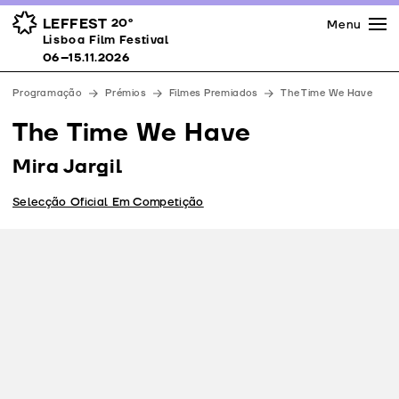
Imprensa
Prémios
Espaços
LEFFEST
20º
Menu
Lisboa Film Festival 06–15.11.2026
Lisboa Film Festival
Apoios
06–15.11.2026
Equipa
Programação
Prémios
Filmes Premiados
The Time We Have
Downloads
The Time We Have
Contactos
Mira Jargil
Selecção Oficial Em Competição