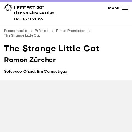
Imprensa
Prémios
Espaços
LEFFEST
20º
Menu
Lisboa Film Festival 06–15.11.2026
Lisboa Film Festival
Apoios
06–15.11.2026
Equipa
Programação
Prémios
Filmes Premiados
Downloads
The Strange Little Cat
Contactos
The Strange Little Cat
Ramon Zürcher
Selecção Oficial Em Competição