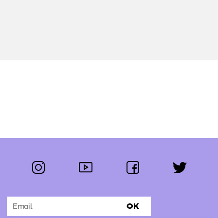
instagram
youtube
facebook
twitter
Segue-nos:
OK
Subscrever Newsletter