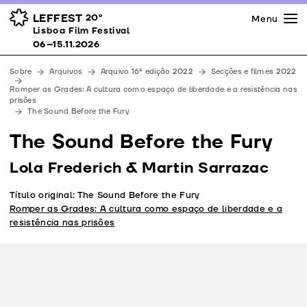
Imprensa
Prémios
Espaços
LEFFEST
20º
Menu
Lisboa Film Festival 06–15.11.2026
Lisboa Film Festival
Apoios
06–15.11.2026
Equipa
Sobre
Arquivos
Arquivo 16ª edição 2022
Secções e filmes 2022
Downloads
Romper as Grades: A cultura como espaço de liberdade e a resistência nas
prisões
Contactos
The Sound Before the Fury
The Sound Before the Fury
Lola Frederich & Martin Sarrazac
Título original: The Sound Before the Fury
Romper as Grades: A cultura como espaço de liberdade e a
resistência nas prisões