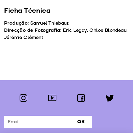
Ficha Técnica
Produção:
Samuel Thiebaut
Direcção de Fotografia:
Eric Legay, Chloe Blondeau,
Jérémie Clément
instagram
youtube
facebook
twitter
Segue-nos:
OK
Subscrever Newsletter