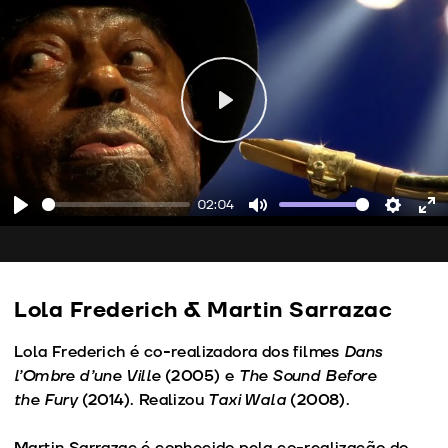
Play
02:04
Play
Mute
Setting
En
fu
Lola Frederich & Martin Sarrazac
Lola Frederich é co-realizadora dos filmes
Dans
l’Ombre d’une Ville
(2005) e
The Sound Before
the Fury
(2014). Realizou
Taxi Wala
(2008).
Martin Sarrazac é conhecido pela co-realização do