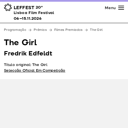
Imprensa
Prémios
Espaços
LEFFEST
20º
Menu
Lisboa Film Festival 06–15.11.2026
Lisboa Film Festival
Apoios
06–15.11.2026
Equipa
Programação
Prémios
Filmes Premiados
The Girl
Downloads
The Girl
Contactos
Fredrik Edfeldt
Título original: The Girl
Selecção Oficial Em Competição