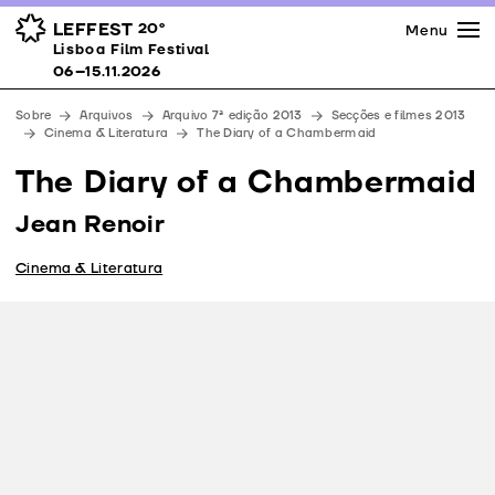
Imprensa
Prémios
Espaços
LEFFEST
20º
Menu
Lisboa Film Festival 06–15.11.2026
Lisboa Film Festival
Apoios
06–15.11.2026
Equipa
Sobre
Arquivos
Arquivo 7ª edição 2013
Secções e filmes 2013
Downloads
Cinema & Literatura
The Diary of a Chambermaid
Contactos
The Diary of a Chambermaid
Jean Renoir
Cinema & Literatura