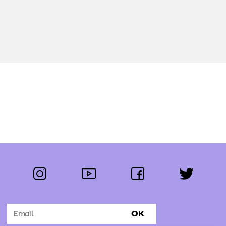
instagram
youtube
facebook
twitter
Segue-nos:
OK
Subscrever Newsletter