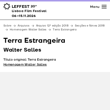
Imprensa
Prémios
Espaços
LEFFEST
20º
Menu
Lisboa Film Festival 06–15.11.2026
Lisboa Film Festival
Apoios
06–15.11.2026
Equipa
Sobre
Arquivos
Arquivo 12ª edição 2018
Secções e filmes 2018
Downloads
Homenagem Walter Salles
Terra Estrangeira
Contactos
Terra Estrangeira
Walter Salles
Título original: Terra Estrangeira
Homenagem Walter Salles