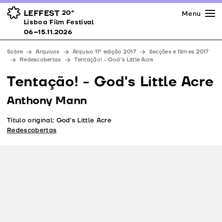
Imprensa
Prémios
Espaços
LEFFEST
20º
Menu
Lisboa Film Festival 06–15.11.2026
Lisboa Film Festival
Apoios
06–15.11.2026
Equipa
Sobre
Arquivos
Arquivo 11ª edição 2017
Secções e filmes 2017
Downloads
Redescobertas
Tentação! - God's Little Acre
Contactos
Tentação! - God's Little Acre
Anthony Mann
Título original: God's Little Acre
Redescobertas