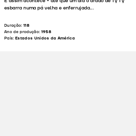
E assim acontece - até que um dia o arado de Ty Ty
esbarra numa pá velha e enferrujada...
Duração:
118
Ano de produção:
1958
País:
Estados Unidos da América