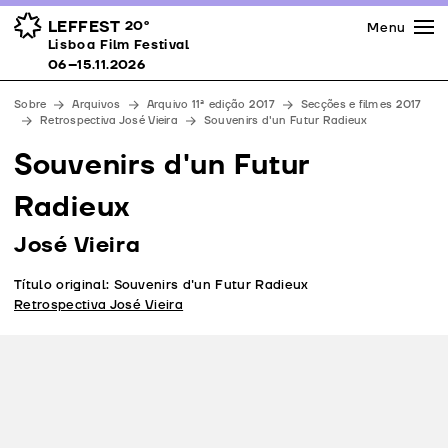
Imprensa
Prémios
Espaços
LEFFEST
20º
Menu
Lisboa Film Festival 06–15.11.2026
Lisboa Film Festival
Apoios
06–15.11.2026
Equipa
Sobre
Arquivos
Arquivo 11ª edição 2017
Secções e filmes 2017
Downloads
Retrospectiva José Vieira
Souvenirs d'un Futur Radieux
Contactos
Souvenirs d'un Futur
Radieux
José Vieira
Título original: Souvenirs d'un Futur Radieux
Retrospectiva José Vieira