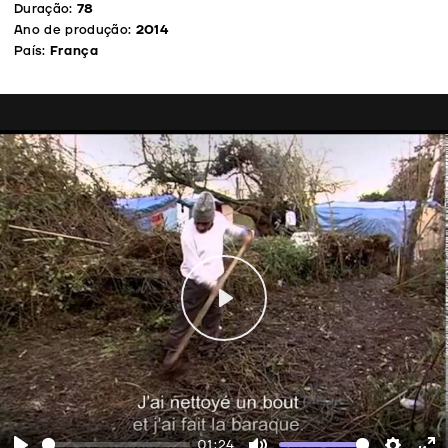
Duração:
78
Ano de produção:
2014
País:
França
Play
01:24