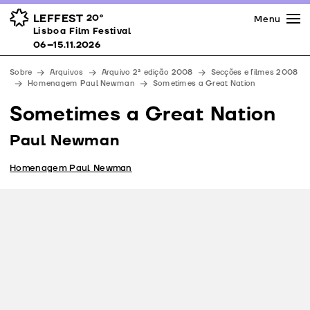
Imprensa
Prémios
Espaços
LEFFEST
20º
Menu
Lisboa Film Festival 06–15.11.2026
Lisboa Film Festival
Apoios
06–15.11.2026
Equipa
Sobre
Arquivos
Arquivo 2ª edição 2008
Secções e filmes 2008
Downloads
Homenagem Paul Newman
Sometimes a Great Nation
Contactos
Sometimes a Great Nation
Paul Newman
Homenagem Paul Newman