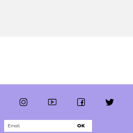
instagram
youtube
facebook
twitter
Segue-nos:
OK
Subscrever Newsletter