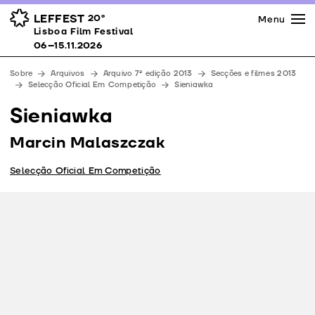
Imprensa
Prémios
Espaços
LEFFEST
20º
Menu
Lisboa Film Festival 06–15.11.2026
Lisboa Film Festival
Apoios
06–15.11.2026
Equipa
Sobre
Arquivos
Arquivo 7ª edição 2013
Secções e filmes 2013
Downloads
Selecção Oficial Em Competição
Sieniawka
Contactos
Sieniawka
Marcin Malaszczak
Selecção Oficial Em Competição