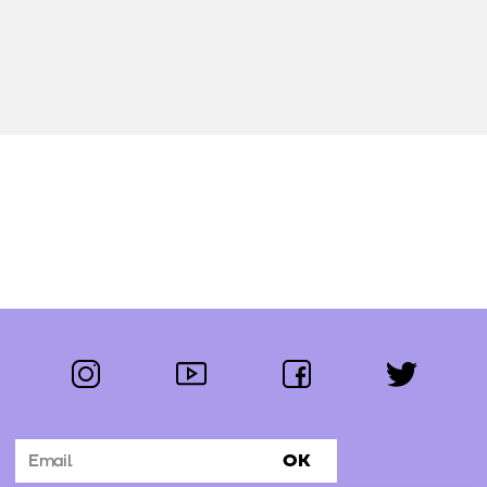
instagram
youtube
facebook
twitter
Segue-nos:
OK
Subscrever Newsletter