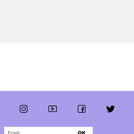
instagram
youtube
facebook
twitter
Segue-nos:
OK