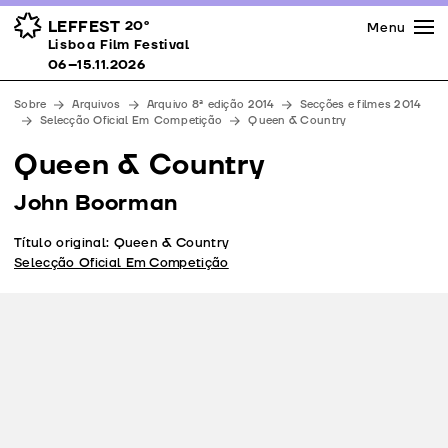
Imprensa
Prémios
Espaços
LEFFEST
20º
Menu
Lisboa Film Festival 06–15.11.2026
Lisboa Film Festival
Apoios
06–15.11.2026
Equipa
Sobre
Arquivos
Arquivo 8ª edição 2014
Secções e filmes 2014
Downloads
Selecção Oficial Em Competição
Queen & Country
Contactos
Queen & Country
John Boorman
Título original: Queen & Country
Selecção Oficial Em Competição