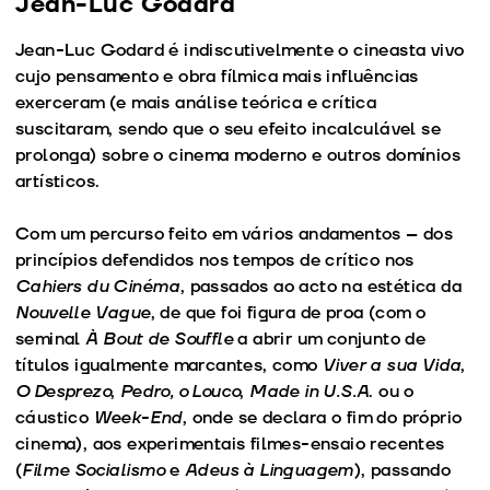
Jean-Luc Godard
Jean-Luc Godard é indiscutivelmente o cineasta vivo
cujo pensamento e obra fílmica mais influências
exerceram (e mais análise teórica e crítica
suscitaram, sendo que o seu efeito incalculável se
prolonga) sobre o cinema moderno e outros domínios
artísticos.
Com um percurso feito em vários andamentos – dos
princípios defendidos nos tempos de crítico nos
Cahiers du Cinéma
, passados ao acto na estética da
Nouvelle Vague
, de que foi figura de proa (com o
seminal
À Bout de Souffle
a abrir um conjunto de
títulos igualmente marcantes, como
Viver a sua Vida
,
O Desprezo
,
Pedro, o Louco
,
Made in U.S.A
. ou o
cáustico
Week-End
, onde se declara o fim do próprio
cinema), aos experimentais filmes-ensaio recentes
(
Filme Socialismo
e
Adeus à Linguagem
), passando