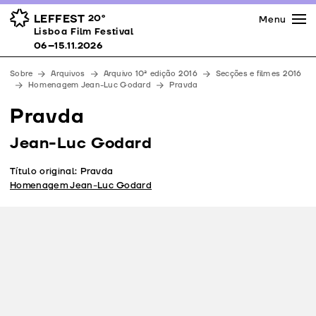
Imprensa
Prémios
Espaços
LEFFEST
20º
Menu
Lisboa Film Festival 06–15.11.2026
Lisboa Film Festival
Apoios
06–15.11.2026
Equipa
Sobre
Arquivos
Arquivo 10ª edição 2016
Secções e filmes 2016
Downloads
Homenagem Jean-Luc Godard
Pravda
Contactos
Pravda
Jean-Luc Godard
Título original: Pravda
Homenagem Jean-Luc Godard