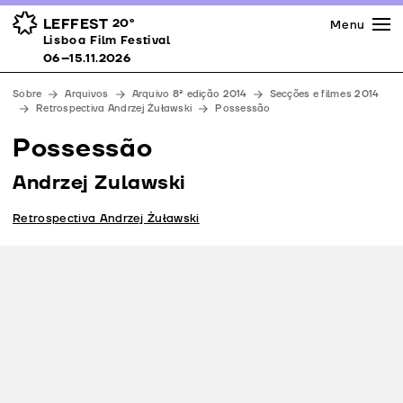
Imprensa
Prémios
Espaços
LEFFEST
20º
Menu
Lisboa Film Festival 06–15.11.2026
Lisboa Film Festival
Apoios
06–15.11.2026
Equipa
Sobre
Arquivos
Arquivo 8ª edição 2014
Secções e filmes 2014
Downloads
Retrospectiva Andrzej Żuławski
Possessão
Contactos
Possessão
Andrzej Zulawski
Retrospectiva Andrzej Żuławski