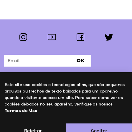
instagram
youtube
facebook
twitter
Segue-nos:
OK
Subscrever Newsletter
Uso de cookies
Este site usa cookies e tecnologias afins, que são pequenos
Contactos
arquivos ou trechos de texto baixados para um aparelho
quando o visitante acessa um site. Para saber como ver os
cookies deixados no seu aparelho, verifique os nossos
Termos de Uso
Termos de Uso
Copyright © 2026 | Leopardo Filmes
Rejeitar
Aceitar