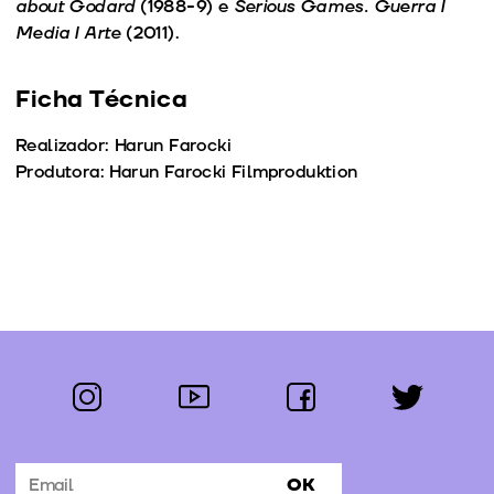
about Godard
(1988-9) e
Serious Games. Guerra I
Media I Arte
(2011).
Ficha Técnica
Realizador: Harun Farocki
Produtora: Harun Farocki Filmproduktion
instagram
youtube
facebook
twitter
Segue-nos:
OK