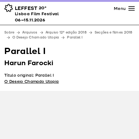
Imprensa
Prémios
Espaços
LEFFEST
20º
Menu
Lisboa Film Festival 06–15.11.2026
Lisboa Film Festival
Apoios
06–15.11.2026
Equipa
Sobre
Arquivos
Arquivo 12ª edição 2018
Secções e filmes 2018
Downloads
O Desejo Chamado Utopia
Parallel I
Contactos
Parallel I
Harun Farocki
Título original: Parallel I
O Desejo Chamado Utopia