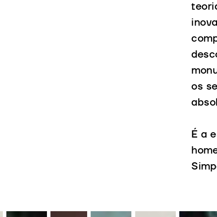
teori
inov
comp
desco
mon
os s
abso
É a e
home
Simp