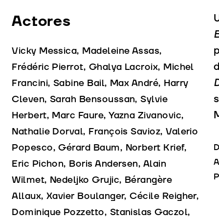
Actores
U
B
Vicky Messica, Madeleine Assas,
d
Frédéric Pierrot, Ghalya Lacroix, Michel
Francini, Sabine Bail, Max André, Harry
s
Cleven, Sarah Bensoussan, Sylvie
M
Herbert, Marc Faure, Yazna Zivanovic,
Nathalie Dorval, François Savioz, Valerio
Popesco, Gérard Baum, Norbert Krief,
D
A
Eric Pichon, Boris Andersen, Alain
P
Wilmet, Nedeljko Grujic, Bérangère
Allaux, Xavier Boulanger, Cécile Reigher,
Dominique Pozzetto, Stanislas Gaczol,