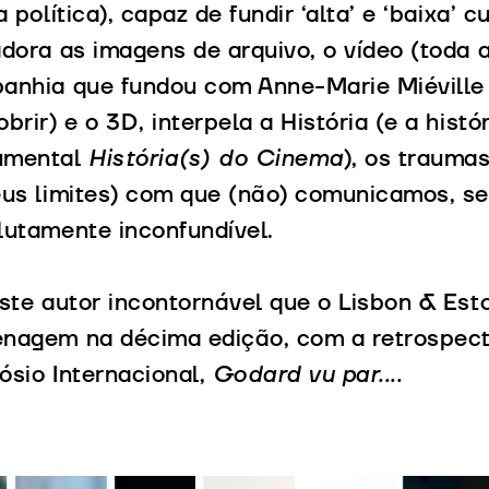
a política), capaz de fundir ‘alta’ e ‘baixa’ 
adora as imagens de arquivo, o vídeo (toda
anhia que fundou com Anne-Marie Miévill
brir) e o 3D, interpela a História (e a his
umental
História(s) do Cinema
), os trauma
eus limites) com que (não) comunicamos, 
lutamente inconfundível.
ste autor incontornável que o Lisbon & Estor
nagem na décima edição, com a retrospecti
ósio Internacional,
Godard vu par....