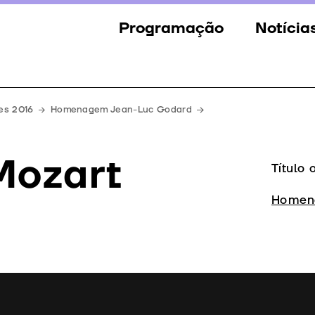
Programação
Notícia
Secções
Notícia
Eventos
Galeria
es 2016
Homenagem Jean-Luc Godard
Convidados
Imprens
Mozart
Júri
Título 
Prémios
Homen