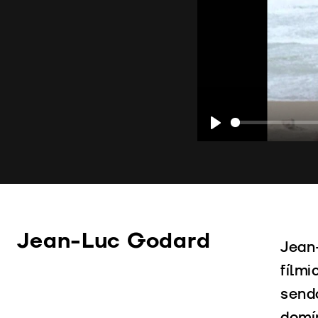
Play
Jean-Luc Godard
Jean
fílmi
send