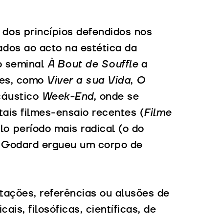
dos princípios defendidos nos
ados ao acto na estética da
 o seminal
À Bout de Souffle
a
tes, como
Viver a sua Vida
,
O
 cáustico
Week-End
, onde se
tais filmes-ensaio recentes (
Filme
lo período mais radical (o do
– Godard ergueu um corpo de
itações, referências ou alusões de
ais, filosóficas, científicas, de