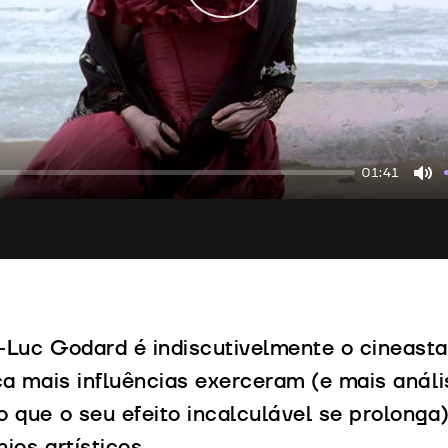
01:41
Mu
-Luc Godard é indiscutivelmente o cineasta
ca mais influências exerceram (e mais anális
o que o seu efeito incalculável se prolong