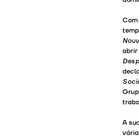
domín
Com 
temp
Nouv
abri
Desp
decla
Soci
Grup
traba
A sua
vária