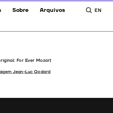
s
Sobre
Arquivos
EN
Pesquisar To
s
Festival
Espaços
a
Apoios
Equipa
original: For Ever Mozart
Downloads
agem Jean-Luc Godard
Contactos