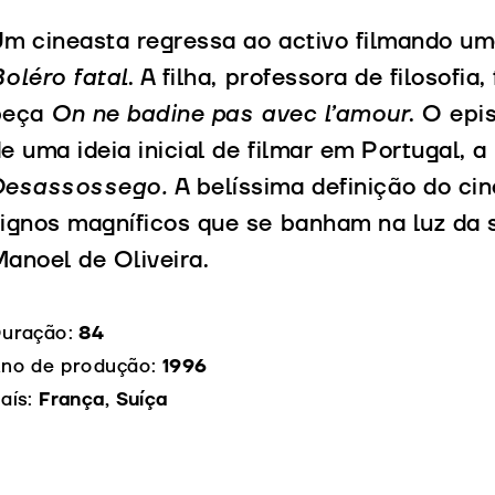
m cineasta regressa ao activo filmando um
oléro fatal
. A filha, professora de filosofi
peça
On ne badine pas avec l’amour
. O epi
e uma ideia inicial de filmar em Portugal, a
Desassossego.
A belíssima definição do c
ignos magníficos que se banham na luz da 
anoel de Oliveira.
uração:
84
no de produção:
1996
aís:
França, Suíça