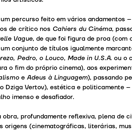
ios artísticos.
um percurso feito em vários andamentos – 
os de crítico nos
Cahiers du Cinéma
, pass
elle Vague
, de que foi figura de proa (com
r um conjunto de títulos igualmente marcan
rezo
,
Pedro, o Louco
,
Made in U.S.A
. ou o
ra o fim do próprio cinema), aos experimen
alismo
e
Adeus à Linguagem
), passando pe
o Dziga Vertov), estética e politicamente 
lho imenso e desafiador.
 obra, profundamente reflexiva, plena de c
s origens (cinematográficas, literárias, music