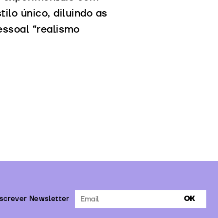
ilo único, diluindo as
essoal “realismo
screver Newsletter
OK