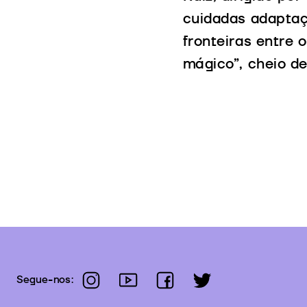
cuidadas adaptaçõ
fronteiras entre 
mágico”, cheio de
instagram
youtube
facebook
twitter
Segue-nos: