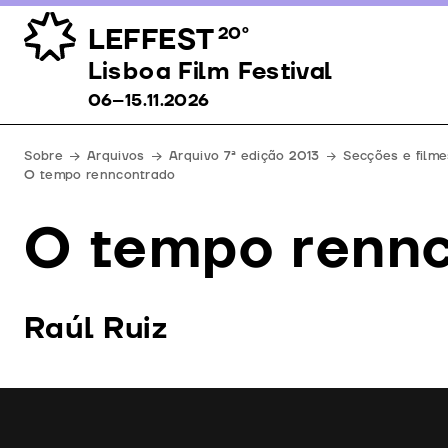
LEFFEST
20º
Lisboa Film Festival 06–15.11.2026
Lisboa Film Festival
06–15.11.2026
Sobre
Arquivos
Arquivo 7ª edição 2013
Secções e filme
O tempo renncontrado
O tempo renn
Raúl Ruiz