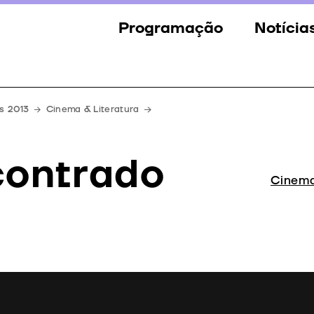
Programação
Notícia
Secções
Notícia
Eventos
Galeria
s 2013
Cinema & Literatura
Convidados
Imprens
contrado
Júri
Cinema
Prémios