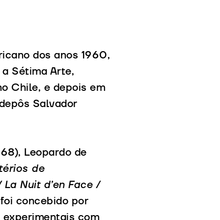
ricano dos anos 1960,
 a Sétima Arte,
no Chile, e depois em
 depôs Salvador
968), Leopardo de
térios de
 La Nuit d’en Face /
foi concebido por
is experimentais com