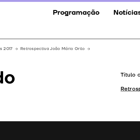
Programação
Notícia
Secções
Notícia
Eventos
Galeria
s 2017
Retrospectiva João Mário Grilo
Convidados
Imprens
do
Júri
Título 
Prémios
Retros