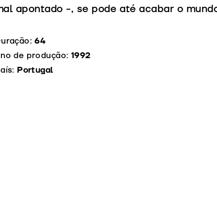
al apontado -, se pode até acabar o mundo
uração:
64
no de produção:
1992
aís:
Portugal