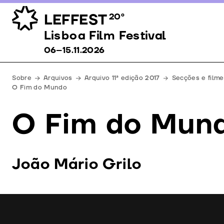
LEFFEST
20º
Lisboa Film Festival 06–15.11.2026
Lisboa Film Festival
06–15.11.2026
Sobre
Arquivos
Arquivo 11ª edição 2017
Secções e filme
O Fim do Mundo
O Fim do Mun
João Mário Grilo