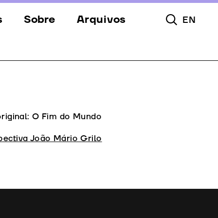
s
Sobre
Arquivos
EN
Pesquisar To
s
Festival
Espaços
a
Apoios
Equipa
original: O Fim do Mundo
Downloads
pectiva João Mário Grilo
Contactos