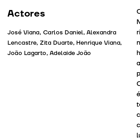
Actores
N
r
José Viana, Carlos Daniel, Alexandra
n
Lencastre, Zita Duarte, Henrique Viana,
h
João Lagarto, Adelaide João
a
p
C
é
t
c
c
l