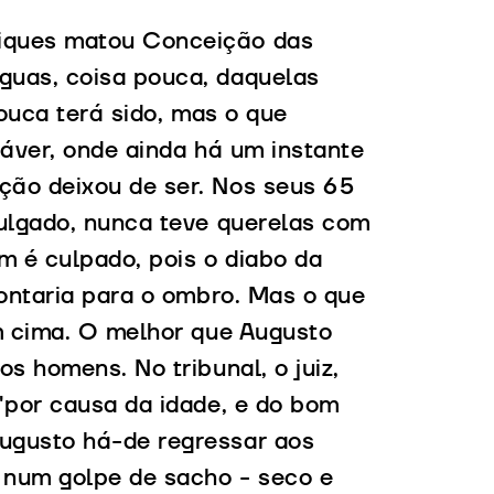
iques matou Conceição das
guas, coisa pouca, daquelas
pouca terá sido, mas o que
dáver, onde ainda há um instante
ção deixou de ser. Nos seus 65
julgado, nunca teve querelas com
em é culpado, pois o diabo da
pontaria para o ombro. Mas o que
em cima. O melhor que Augusto
s homens. No tribunal, o juiz,
"por causa da idade, e do bom
ugusto há-de regressar aos
, num golpe de sacho - seco e