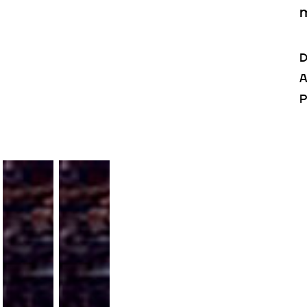
m
D
A
P