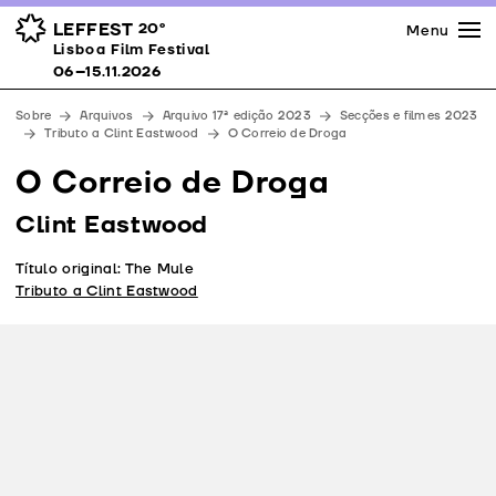
Imprensa
Prémios
Espaços
LEFFEST
20º
Menu
Lisboa Film Festival 06–15.11.2026
Lisboa Film Festival
Apoios
06–15.11.2026
Equipa
Sobre
Arquivos
Arquivo 17ª edição 2023
Secções e filmes 2023
Downloads
Tributo a Clint Eastwood
O Correio de Droga
Contactos
O Correio de Droga
Clint Eastwood
Título original: The Mule
Tributo a Clint Eastwood