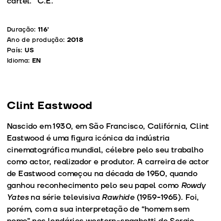
cartel.” C.E.
Duração:
116’
Ano de produção:
2018
País:
US
Idioma:
EN
Clint Eastwood
Nascido em 1930, em São Francisco, Califórnia, Clint
Eastwood é uma figura icónica da indústria
cinematográfica mundial, célebre pelo seu trabalho
como actor, realizador e produtor. A carreira de actor
de Eastwood começou na década de 1950, quando
ganhou reconhecimento pelo seu papel como
Rowdy
Yates
na série televisiva
Rawhide
(1959-1965). Foi,
porém, com a sua interpretação de “homem sem
nome” nos lendários western-spaghetti de Sergio