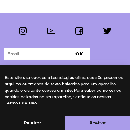
instagram
youtube
facebook
twitter
Segue-nos:
OK
Subscrever Newsletter
Uso de cookies
Este site usa cookies e tecnologias afins, que são pequenos
Contactos
arquivos ou trechos de texto baixados para um aparelho
quando o visitante acessa um site. Para saber como ver os
cookies deixados no seu aparelho, verifique os nossos
Termos de Uso
Termos de Uso
Copyright © 2026 | Leopardo Filmes
Rejeitar
Aceitar