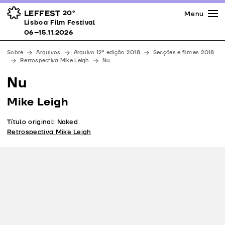
Imprensa
Prémios
Espaços
LEFFEST
20º
Menu
Lisboa Film Festival 06–15.11.2026
Lisboa Film Festival
Apoios
06–15.11.2026
Equipa
Sobre
Arquivos
Arquivo 12ª edição 2018
Secções e filmes 2018
Downloads
Retrospectiva Mike Leigh
Nu
Contactos
Nu
Mike Leigh
Título original: Naked
Retrospectiva Mike Leigh