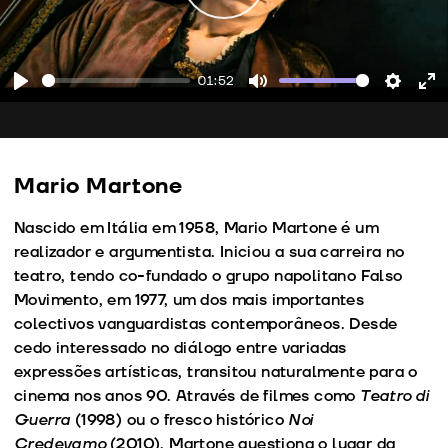
01:52
Play
Mute
Setting
En
fu
Mario Martone
Nascido em Itália em 1958, Mario Martone é um
realizador e argumentista. Iniciou a sua carreira no
teatro, tendo co-fundado o grupo napolitano Falso
Movimento, em 1977, um dos mais importantes
colectivos vanguardistas contemporâneos. Desde
cedo interessado no diálogo entre variadas
expressões artísticas, transitou naturalmente para o
cinema nos anos 90. Através de filmes como
Teatro di
Guerra
(1998) ou o fresco histórico
Noi
Credevamo
(2010), Martone questiona o lugar da