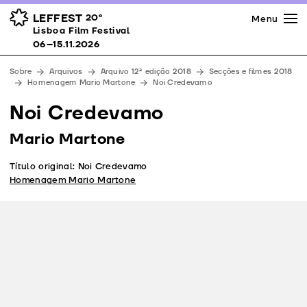
Imprensa
Prémios
Espaços
LEFFEST
20º
Menu
Lisboa Film Festival 06–15.11.2026
Lisboa Film Festival
Apoios
06–15.11.2026
Equipa
Sobre
Arquivos
Arquivo 12ª edição 2018
Secções e filmes 2018
Downloads
Homenagem Mario Martone
Noi Credevamo
Contactos
Noi Credevamo
Mario Martone
Título original: Noi Credevamo
Homenagem Mario Martone