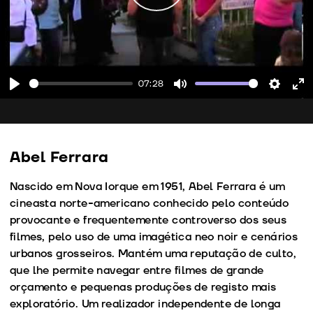
07:28
Play
Mute
Setting
En
fu
Abel Ferrara
Nascido em Nova Iorque em 1951, Abel Ferrara é um
cineasta norte-americano conhecido pelo conteúdo
provocante e frequentemente controverso dos seus
filmes, pelo uso de uma imagética neo noir e cenários
urbanos grosseiros. Mantém uma reputação de culto,
que lhe permite navegar entre filmes de grande
orçamento e pequenas produções de registo mais
exploratório. Um realizador independente de longa