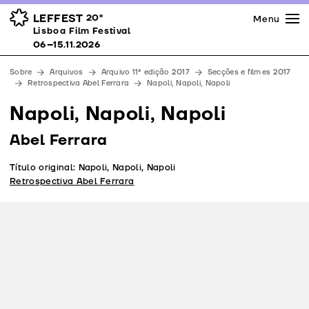
Imprensa
Prémios
Espaços
LEFFEST
20º
Menu
Lisboa Film Festival 06–15.11.2026
Lisboa Film Festival
Apoios
06–15.11.2026
Equipa
Sobre
Arquivos
Arquivo 11ª edição 2017
Secções e filmes 2017
Downloads
Retrospectiva Abel Ferrara
Napoli, Napoli, Napoli
Contactos
Napoli, Napoli, Napoli
Abel Ferrara
Título original: Napoli, Napoli, Napoli
Retrospectiva Abel Ferrara