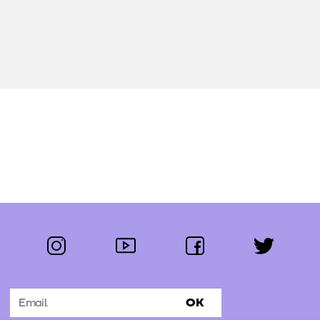
instagram
youtube
facebook
twitter
Segue-nos:
OK
Subscrever Newsletter