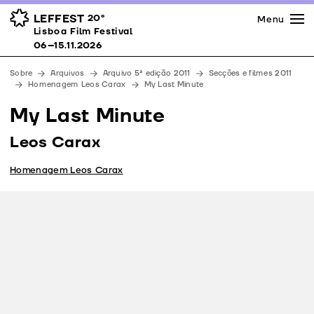
Imprensa
Prémios
Espaços
LEFFEST
20º
Menu
Lisboa Film Festival 06–15.11.2026
Lisboa Film Festival
Apoios
06–15.11.2026
Equipa
Sobre
Arquivos
Arquivo 5ª edição 2011
Secções e filmes 2011
Downloads
Homenagem Leos Carax
My Last Minute
Contactos
My Last Minute
Leos Carax
Homenagem Leos Carax