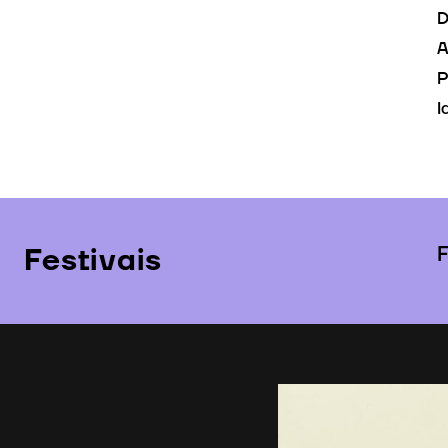
D
A
P
I
Festivais
F