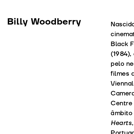
Billy Woodberry
Nascid
cinemat
Black F
(1984),
pelo ne
filmes 
Viennal
Camera 
Centre
âmbito 
Hearts
Portuga