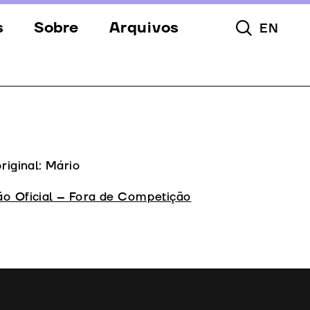
s
Sobre
Arquivos
EN
Pesquisar To
s
Festival
Espaços
a
Apoios
Equipa
original: Mário
Downloads
ão Oficial – Fora de Competição
Contactos