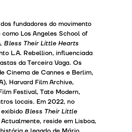
 dos fundadores do movimento
o como Los Angeles School of
m,
Bless Their Little Hearts
to L.A. Rebellion, influenciada
eastas da Terceira Vaga. Os
 de Cinema de Cannes e Berlim,
, Harvard Film Archive,
lm Festival, Tate Modern,
ros locais. Em 2022, no
i exibido
Bless Their Little
 Actualmente, reside em Lisboa,
 história e legado de Mário