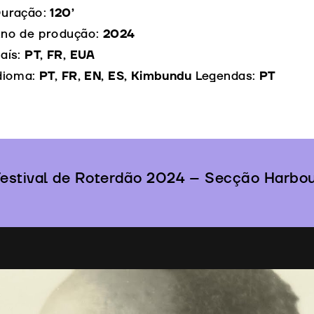
uração:
120’
no de produção:
2024
aís:
PT, FR, EUA
dioma:
PT, FR, EN, ES, Kimbundu
Legendas:
PT
estival de Roterdão 2024 – Secção Harbo