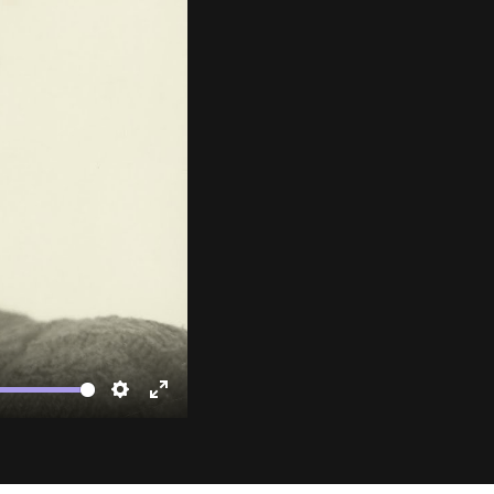
te
Settings
Enter
fullscreen