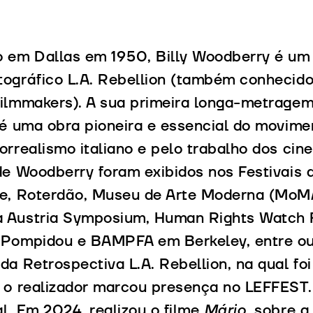
o em Dallas em 1950, Billy Woodberry é um
ográfico L.A. Rebellion (também conhecid
ilmmakers). A sua primeira longa-metrage
 é uma obra pioneira e essencial do movimen
orrealismo italiano e pelo trabalho dos cin
de Woodberry foram exibidos nos Festivais
e, Roterdão, Museu de Arte Moderna (MoMA)
Austria Symposium, Human Rights Watch Fi
 Pompidou e BAMPFA em Berkeley, entre out
da Retrospectiva L.A. Rebellion, na qual fo
, o realizador marcou presença no LEFFEST.
l. Em 2024, realizou o filme
Mário
, sobre a