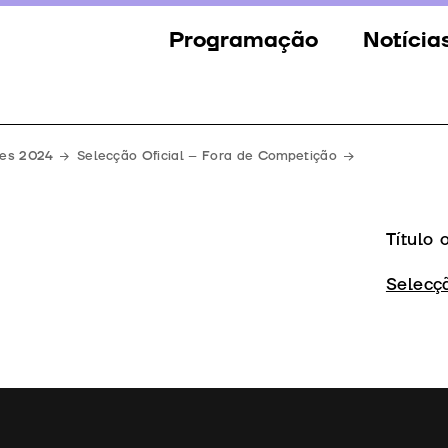
Programação
Notícia
Secções
Notícia
Eventos
Galeria
mes 2024
Selecção Oficial – Fora de Competição
Convidados
Imprens
Júri
Título 
Prémios
Selecç