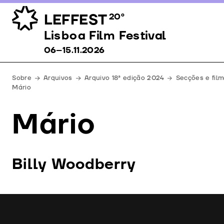
LEFFEST
20º
Lisboa Film Festival 06–15.11.2026
Lisboa Film Festival
06–15.11.2026
Sobre
Arquivos
Arquivo 18ª edição 2024
Secções e fil
Mário
Mário
Billy Woodberry