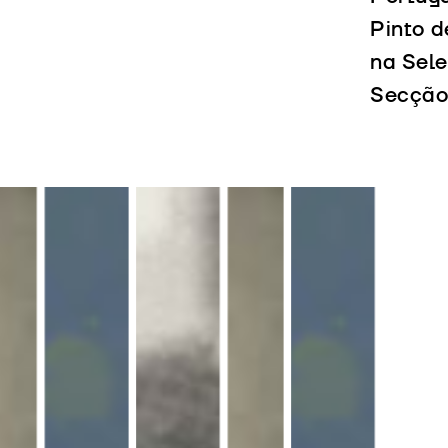
Pinto d
na Sel
Secção 