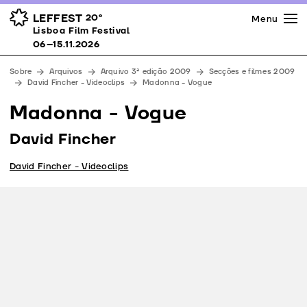
Imprensa
Prémios
Espaços
LEFFEST
20º
Menu
Lisboa Film Festival 06–15.11.2026
Lisboa Film Festival
Apoios
06–15.11.2026
Equipa
Sobre
Arquivos
Arquivo 3ª edição 2009
Secções e filmes 2009
Downloads
David Fincher - Videoclips
Madonna - Vogue
Contactos
Madonna - Vogue
David Fincher
David Fincher - Videoclips