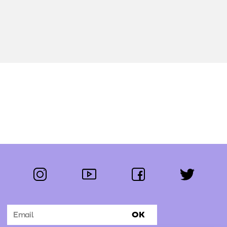
instagram
youtube
facebook
twitter
Segue-nos:
OK
Subscrever Newsletter