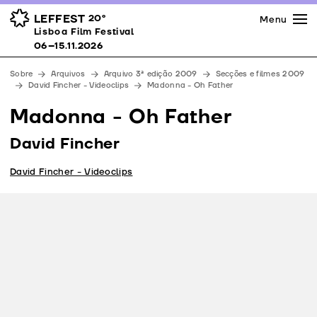
Imprensa
Prémios
Espaços
LEFFEST
20º
Menu
Lisboa Film Festival 06–15.11.2026
Lisboa Film Festival
Apoios
06–15.11.2026
Equipa
Sobre
Arquivos
Arquivo 3ª edição 2009
Secções e filmes 2009
Downloads
David Fincher - Videoclips
Madonna - Oh Father
Contactos
Madonna - Oh Father
David Fincher
David Fincher - Videoclips