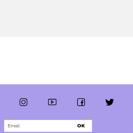
instagram
youtube
facebook
twitter
Segue-nos:
OK
Subscrever Newsletter