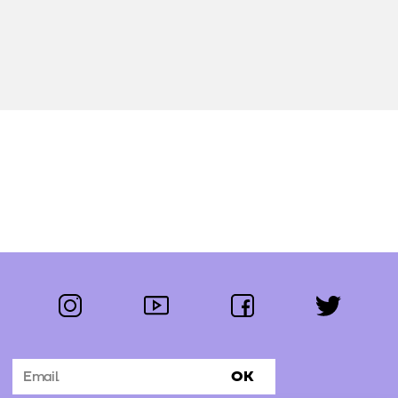
instagram
youtube
facebook
twitter
Segue-nos:
OK
Subscrever Newsletter