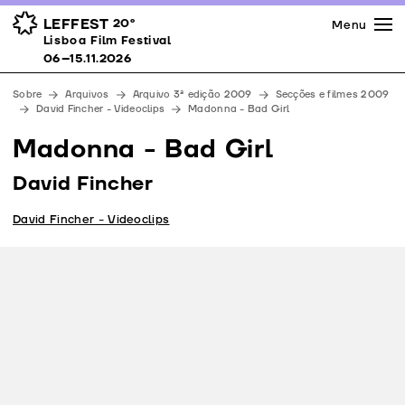
Imprensa
Prémios
Espaços
LEFFEST
20º
Menu
Lisboa Film Festival 06–15.11.2026
Lisboa Film Festival
Apoios
06–15.11.2026
Equipa
Sobre
Arquivos
Arquivo 3ª edição 2009
Secções e filmes 2009
Downloads
David Fincher - Videoclips
Madonna - Bad Girl
Contactos
Madonna - Bad Girl
David Fincher
David Fincher - Videoclips