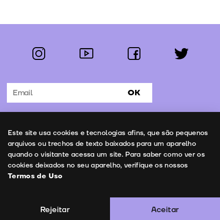
instagram
youtube
facebook
twitter
Segue-nos:
OK
Subscrever Newsletter
Uso de cookies
Este site usa cookies e tecnologias afins, que são pequenos
Contactos
arquivos ou trechos de texto baixados para um aparelho
quando o visitante acessa um site. Para saber como ver os
cookies deixados no seu aparelho, verifique os nossos
Termos de Uso
Termos de Uso
Copyright © 2026 | Leopardo Filmes
Rejeitar
Aceitar