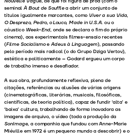
Nouvelle Vague
, de que foi figura de proa (com o
seminal
À Bout de Souffle
a abrir um conjunto de
títulos igualmente marcantes, como
Viver a sua Vida
,
O Desprezo
,
Pedro, o Louco
,
Made in U.S.A
. ou o
cáustico
Week-End
, onde se declara o fim do próprio
cinema), aos experimentais filmes-ensaio recentes
(
Filme Socialismo
e
Adeus à Linguagem
), passando
pelo período mais radical (o do Grupo Dziga Vertov),
estética e politicamente – Godard ergueu um corpo
de trabalho imenso e desafiador.
A sua obra, profundamente reflexiva, plena de
citações, referências ou alusões de várias origens
(cinematográficas, literárias, musicais, filosóficas,
científicas, de teoria política), capaz de fundir ‘alta’ e
‘baixa’ cultura, trabalhando de forma inovadora as
imagens de arquivo, o vídeo (toda a produção da
SonImage
, a companhia que fundou com Anne-Marie
Miéville em 1972 é um pequeno mundo a descobrir) e o