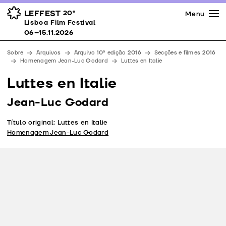
Imprensa
Prémios
Espaços
LEFFEST
20º
Menu
Lisboa Film Festival 06–15.11.2026
Lisboa Film Festival
Apoios
06–15.11.2026
Equipa
Sobre
Arquivos
Arquivo 10ª edição 2016
Secções e filmes 2016
Downloads
Homenagem Jean-Luc Godard
Luttes en Italie
Contactos
Luttes en Italie
Jean-Luc Godard
Título original: Luttes en Italie
Homenagem Jean-Luc Godard