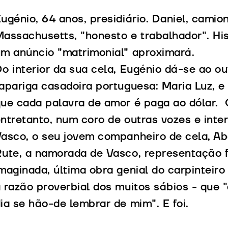
ugénio, 64 anos, presidiário. Daniel, camio
assachusetts, "honesto e trabalhador". His
m anúncio "matrimonial" aproximará.
o interior da sua cela, Eugénio dá-se ao o
apariga casadoira portuguesa: Maria Luz, 
ue cada palavra de amor é paga ao dólar. 
ntretanto, num coro de outras vozes e inter
asco, o seu jovem companheiro de cela, Ab
ute, a namorada de Vasco, representação f
maginada, última obra genial do carpinteiro
 razão proverbial dos muitos sábios - que 
ia se hão-de lembrar de mim". E foi.