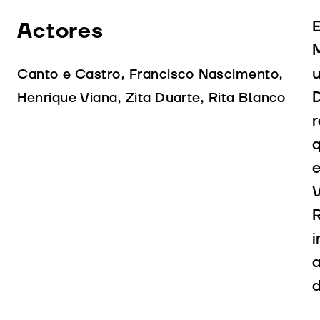
Actores
E
M
u
Canto e Castro, Francisco Nascimento,
D
Henrique Viana, Zita Duarte, Rita Blanco
r
q
e
V
R
i
a
d