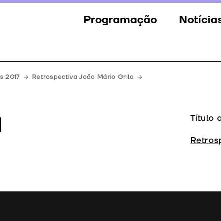
Programação
Notícia
Secções
Notícia
Eventos
Galeria
s 2017
Retrospectiva João Mário Grilo
Convidados
Imprens
a
Júri
Título 
Prémios
Retros