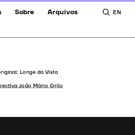
s
Sobre
Arquivos
EN
Pesquisar To
s
Festival
Espaços
a
Apoios
Equipa
original: Longe da Vista
Downloads
pectiva João Mário Grilo
Contactos