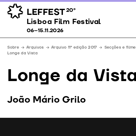
LEFFEST
20º
Lisboa Film Festival 06–15.11.2026
Lisboa Film Festival
06–15.11.2026
Sobre
Arquivos
Arquivo 11ª edição 2017
Secções e filme
Longe da Vista
Longe da Vist
João Mário Grilo