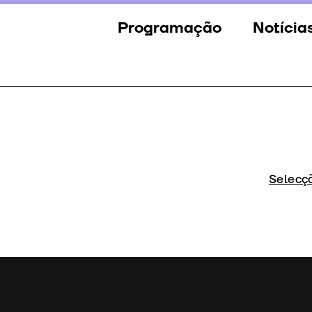
Programação
Notícia
Secções
Notícia
Eventos
Galeria
Convidados
Imprens
Júri
Selecç
Prémios