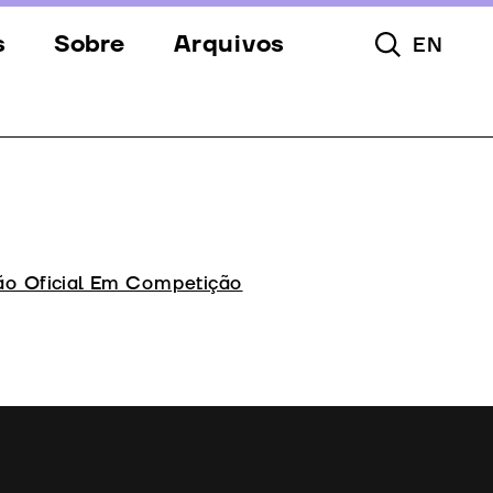
s
Sobre
Arquivos
EN
Pesquisar To
s
Festival
Espaços
a
Apoios
Equipa
ão Oficial Em Competição
Downloads
Contactos