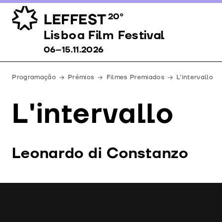
LEFFEST
20º
Lisboa Film Festival 06–15.11.2026
Lisboa Film Festival
06–15.11.2026
Programação
Prémios
Filmes Premiados
L'intervallo
L'intervallo
Leonardo di Constanzo