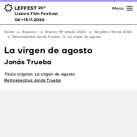
Imprensa
Prémios
Espaços
LEFFEST
20º
Menu
Lisboa Film Festival 06–15.11.2026
Lisboa Film Festival
Apoios
06–15.11.2026
Equipa
Sobre
Arquivos
Arquivo 18ª edição 2024
Secções e filmes 2024
Downloads
Retrospectiva Jonás Trueba
La virgen de agosto
Contactos
La virgen de agosto
Jonás Trueba
Título original: La virgen de agosto
Retrospectiva Jonás Trueba