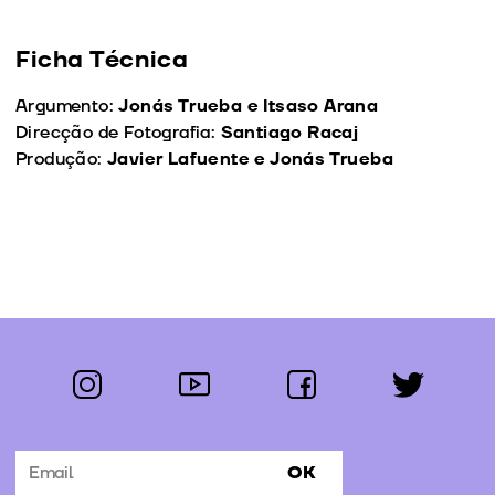
Ficha Técnica
Argumento:
Jonás Trueba e Itsaso Arana
Direcção de Fotografia:
Santiago Racaj
Produção:
Javier Lafuente e Jonás Trueba
instagram
youtube
facebook
twitter
Segue-nos:
OK
Subscrever Newsletter