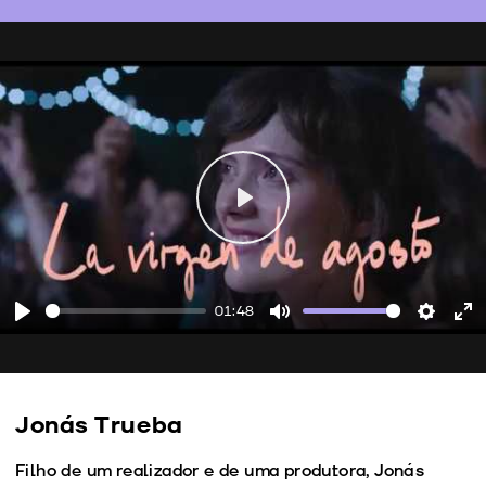
Play
01:48
Play
Mute
Setting
En
fu
Jonás Trueba
Filho de um realizador e de uma produtora, Jonás