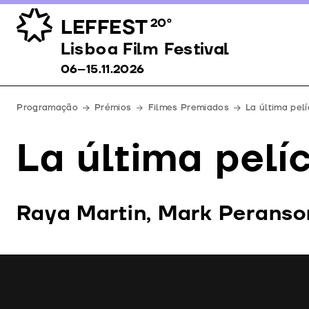
LEFFEST
20º
Lisboa Film Festival 06–15.11.2026
Lisboa Film Festival
06–15.11.2026
Programação
Prémios
Filmes Premiados
La última pelí
La última pelí
Raya Martin, Mark Peranso