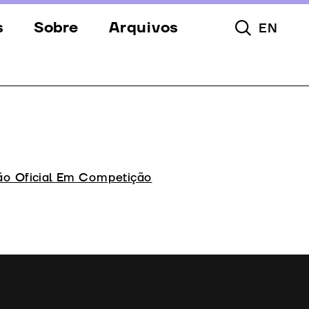
s
Sobre
Arquivos
EN
Pesquisar To
s
Festival
Espaços
a
Apoios
Equipa
ão Oficial Em Competição
Downloads
Contactos