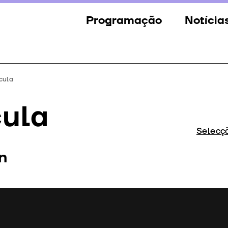
Programação
Notícia
Secções
Notícia
Eventos
Galeria
cula
Convidados
Imprens
cula
Júri
Selecç
Prémios
n